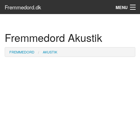
Fremmedord.dk
MENU
Hvad er fremmedord?
Fremmedord Akustik
Søg...
Find bøger
FREMMEDORD
AKUSTIK