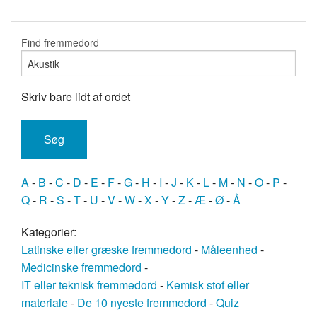
Find fremmedord
Skriv bare lidt af ordet
A
-
B
-
C
-
D
-
E
-
F
-
G
-
H
-
I
-
J
-
K
-
L
-
M
-
N
-
O
-
P
-
Q
-
R
-
S
-
T
-
U
-
V
-
W
-
X
-
Y
-
Z
-
Æ
-
Ø
-
Å
Kategorier:
Latinske eller græske fremmedord
-
Måleenhed
-
Medicinske fremmedord
-
IT eller teknisk fremmedord
-
Kemisk stof eller
materiale
-
De 10 nyeste fremmedord
-
Quiz