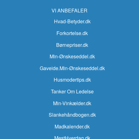
VI ANBEFALER
Hvad-Betyder.dk
Forkortelse.dk
Børnepriser.dk
Min-Ønskeseddel.dk
Gaveide.Min-Ønskeseddel.dk
Husmodertips.dk
Tanker Om Ledelse
Min-Vinkælder.dk
Slankehåndbogen.dk
Madkalender.dk
MestHverdag.dk