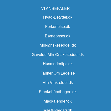
VI ANBEFALER
Hvad-Betyder.dk
Forkortelse.dk
Børnepriser.dk
Min-Ønskeseddel.dk
Gaveide.Min-Ønskeseddel.dk
Husmodertips.dk
Tanker Om Ledelse
Min-Vinkælder.dk
Slankehåndbogen.dk
Madkalender.dk
MestHverdag.dk