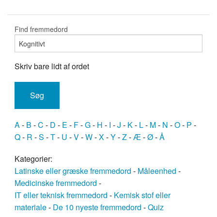
Find fremmedord
Skriv bare lidt af ordet
A
-
B
-
C
-
D
-
E
-
F
-
G
-
H
-
I
-
J
-
K
-
L
-
M
-
N
-
O
-
P
-
Q
-
R
-
S
-
T
-
U
-
V
-
W
-
X
-
Y
-
Z
-
Æ
-
Ø
-
Å
Kategorier:
Latinske eller græske fremmedord
-
Måleenhed
-
Medicinske fremmedord
-
IT eller teknisk fremmedord
-
Kemisk stof eller
materiale
-
De 10 nyeste fremmedord
-
Quiz