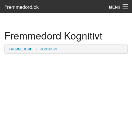
Fremmedord.dk
MENU
Hvad er fremmedord?
Fremmedord Kognitivt
Søg...
Find bøger
FREMMEDORD
KOGNITIVT