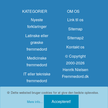
KATEGORIER
OM OS
Nyeste
Link til os
forklaringer
Sitemap
Latinske eller
Sitemap2
græske
Kontakt os
fremmedord
© Copyright
Medicinske
2000-2026
fremmedord
Henrik Nielsen
IT eller tekniske
Fremmedord.dk
fremmedord
Kemisk stof
🍪 Dette websted bruger cookies for at give den bedste oplevelse.
eller materiale
Accepteret!
Mere info...
Quizzen