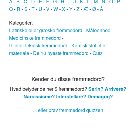
A
-
B
-
C
-
D
-
E
-
F
-
G
-
H
-
I
-
J
-
K
-
L
-
M
-
N
-
O
-
P
-
Q
-
R
-
S
-
T
-
U
-
V
-
W
-
X
-
Y
-
Z
-
Æ
-
Ø
-
Å
Kategorier:
Latinske eller græske fremmedord
-
Måleenhed
-
Medicinske fremmedord
-
IT eller teknisk fremmedord
-
Kemisk stof eller
materiale
-
De 10 nyeste fremmedord
-
Quiz
Kender du disse fremmedord?
Hvad betyder de her 5 fremmedord?
Serin?
Arrivere?
Narcissisme?
Interstellare?
Demagog?
... eller prøv fremmedord quizzen