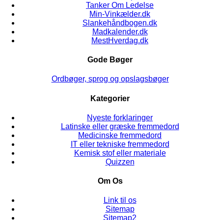
Tanker Om Ledelse
Min-Vinkælder.dk
Slankehåndbogen.dk
Madkalender.dk
MestHverdag.dk
Gode Bøger
Ordbøger, sprog og opslagsbøger
Kategorier
Nyeste forklaringer
Latinske eller græske fremmedord
Medicinske fremmedord
IT eller tekniske fremmedord
Kemisk stof eller materiale
Quizzen
Om Os
Link til os
Sitemap
Sitemap2