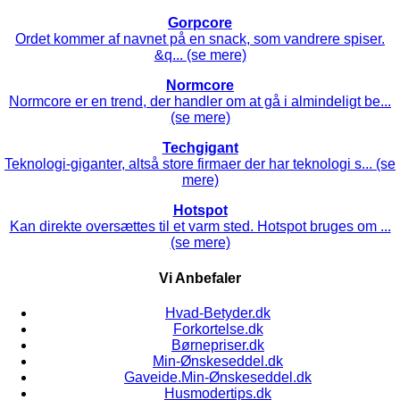
Gorpcore
Ordet kommer af navnet på en snack, som vandrere spiser.
&q... (se mere)
Normcore
Normcore er en trend, der handler om at gå i almindeligt be...
(se mere)
Techgigant
Teknologi-giganter, altså store firmaer der har teknologi s... (se
mere)
Hotspot
Kan direkte oversættes til et varm sted. Hotspot bruges om ...
(se mere)
Vi Anbefaler
Hvad-Betyder.dk
Forkortelse.dk
Børnepriser.dk
Min-Ønskeseddel.dk
Gaveide.Min-Ønskeseddel.dk
Husmodertips.dk