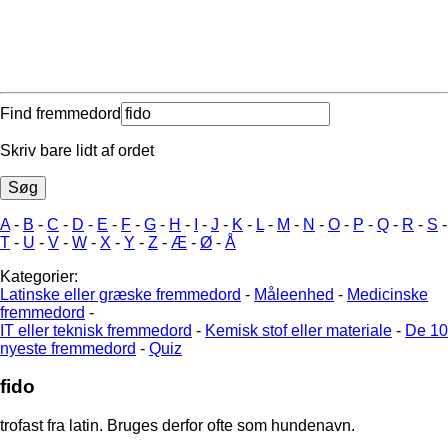
Find fremmedord
Skriv bare lidt af ordet
A
-
B
-
C
-
D
-
E
-
F
-
G
-
H
-
I
-
J
-
K
-
L
-
M
-
N
-
O
-
P
-
Q
-
R
-
S
-
T
-
U
-
V
-
W
-
X
-
Y
-
Z
-
Æ
-
Ø
-
Å
Kategorier:
Latinske eller græske fremmedord
-
Måleenhed
-
Medicinske
fremmedord
-
IT eller teknisk fremmedord
-
Kemisk stof eller materiale
-
De 10
nyeste fremmedord
-
Quiz
fido
trofast fra latin. Bruges derfor ofte som hundenavn.