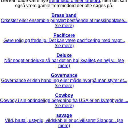
Det kan både være nye
fremmedord eller låneord
, men det kan
også være gamle fremmedord der ofte søges på.
Brass band
Orkester eller ensemble primært bestående af messingblæse...
(se mere)
Pacificere
Gøre rolig og fredelig. Det kan være pacificering med magt...
(se mere)
Deluxe
Når noget er deluxe så har det en høj kvalitet, en høj v... (se
mere)
Governance
Governance er den handling eller måde hvorpå man styrer et...
(se mere)
Cowboy
Cowboy i sin oprindelige betydning fra USA er en kvæghyrde....
(se mere)
savage
Vild, brutal, ustyrlig, vildskab eller uciviliseret Slangor... (se
mere)