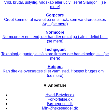
Vild, brutal, ustyrlig, vildskab eller uciviliseret Slangor... (se
mere)
Gorpcore
Ordet kommer af navnet på en snack, som vandrere spiser.
&q... (se mere)
Normcore
Normcore er en trend, der handler om at gå i almindeligt be...
(se mere)
Techgigant
Teknologi-giganter, altså store firmaer der har teknologi s... (se
mere)
Hotspot
Kan direkte oversættes til et varm sted. Hotspot bruges om ...
(se mere)
Vi Anbefaler
Hvad-Betyder.dk
Forkortelse.dk
Børnepriser.dk
Min-Ønskeseddel.dk