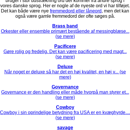
bruger i stor udstrækning ord der kommer fra andre sprog i
vores danske sprog. Her er nogle af de nyeste ord vi har tilføjet.
Det kan både være nye
fremmedord eller låneord
, men det kan
også være gamle fremmedord der ofte søges på.
Brass band
Orkester eller ensemble primært bestående af messingblæse...
(se mere)
Pacificere
Gøre rolig og fredelig. Det kan være pacificering med magt...
(se mere)
Deluxe
Når noget er deluxe så har det en høj kvalitet, en høj v... (se
mere)
Governance
Governance er den handling eller måde hvorpå man styrer et...
(se mere)
Cowboy
Cowboy i sin oprindelige betydning fra USA er en kvæghyrde....
(se mere)
savage