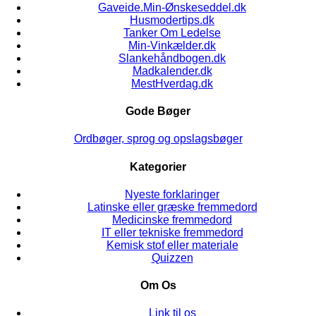
Gaveide.Min-Ønskeseddel.dk
Husmodertips.dk
Tanker Om Ledelse
Min-Vinkælder.dk
Slankehåndbogen.dk
Madkalender.dk
MestHverdag.dk
Gode Bøger
Ordbøger, sprog og opslagsbøger
Kategorier
Nyeste forklaringer
Latinske eller græske fremmedord
Medicinske fremmedord
IT eller tekniske fremmedord
Kemisk stof eller materiale
Quizzen
Om Os
Link til os