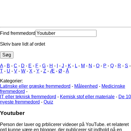
Find fremmedord
Skriv bare lidt af ordet
A
-
B
-
C
-
D
-
E
-
F
-
G
-
H
-
I
-
J
-
K
-
L
-
M
-
N
-
O
-
P
-
Q
-
R
-
S
-
T
-
U
-
V
-
W
-
X
-
Y
-
Z
-
Æ
-
Ø
-
Å
Kategorier:
Latinske eller græske fremmedord
-
Måleenhed
-
Medicinske
fremmedord
-
IT eller teknisk fremmedord
-
Kemisk stof eller materiale
-
De 10
nyeste fremmedord
-
Quiz
Youtuber
Person der laver og prblicerer videoer på YouTube. et relateret
ord kunne være en blogger, der publicerer sit indhold på en