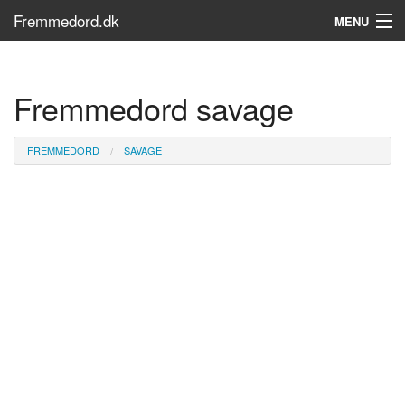
Fremmedord.dk
MENU
Hvad er fremmedord?
Fremmedord savage
Søg...
Find bøger
FREMMEDORD
SAVAGE