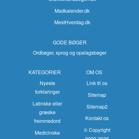
Madkalender.dk
MestHverdag.dk
GODE BØGER
Ordbøger, sprog og opslagsbøger
KATEGORIER
OM OS
Nyeste
Link til os
forklaringer
Sitemap
Latinske eller
Sitemap2
græske
Kontakt os
fremmedord
© Copyright
Medicinske
2000-2026