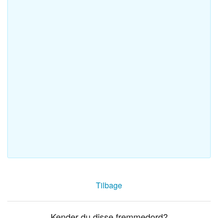
Tilbage
Kender du disse fremmedord?