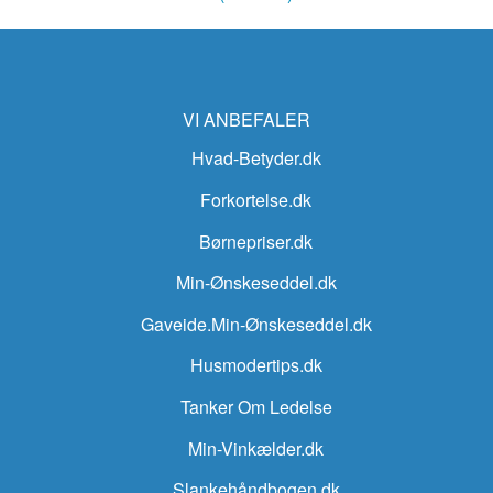
VI ANBEFALER
Hvad-Betyder.dk
Forkortelse.dk
Børnepriser.dk
Min-Ønskeseddel.dk
Gaveide.Min-Ønskeseddel.dk
Husmodertips.dk
Tanker Om Ledelse
Min-Vinkælder.dk
Slankehåndbogen.dk