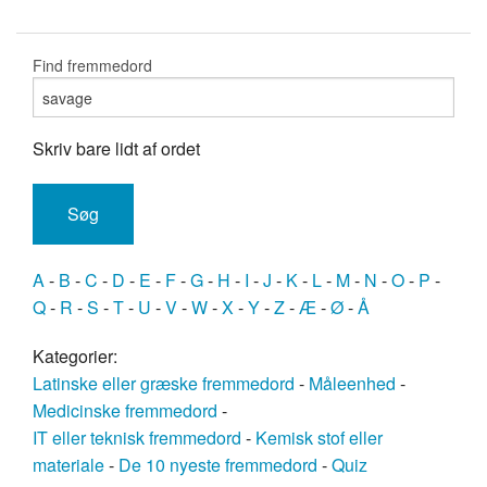
Find fremmedord
Skriv bare lidt af ordet
A
-
B
-
C
-
D
-
E
-
F
-
G
-
H
-
I
-
J
-
K
-
L
-
M
-
N
-
O
-
P
-
Q
-
R
-
S
-
T
-
U
-
V
-
W
-
X
-
Y
-
Z
-
Æ
-
Ø
-
Å
Kategorier:
Latinske eller græske fremmedord
-
Måleenhed
-
Medicinske fremmedord
-
IT eller teknisk fremmedord
-
Kemisk stof eller
materiale
-
De 10 nyeste fremmedord
-
Quiz