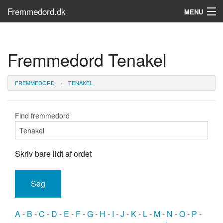
Fremmedord.dk
MENU
Hvad er fremmedord?
Fremmedord Tenakel
Søg...
Find bøger
FREMMEDORD
TENAKEL
Find fremmedord
Skriv bare lidt af ordet
A
-
B
-
C
-
D
-
E
-
F
-
G
-
H
-
I
-
J
-
K
-
L
-
M
-
N
-
O
-
P
-