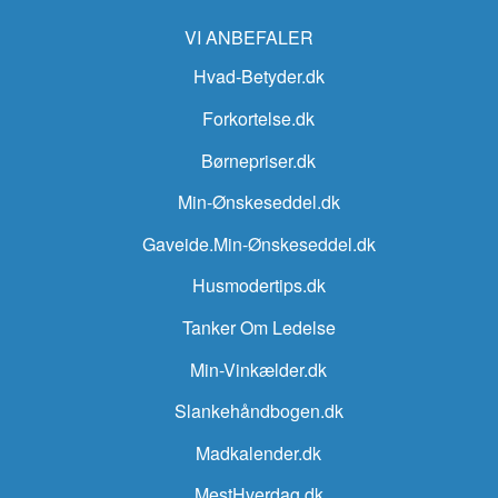
VI ANBEFALER
Hvad-Betyder.dk
Forkortelse.dk
Børnepriser.dk
Min-Ønskeseddel.dk
Gaveide.Min-Ønskeseddel.dk
Husmodertips.dk
Tanker Om Ledelse
Min-Vinkælder.dk
Slankehåndbogen.dk
Madkalender.dk
MestHverdag.dk