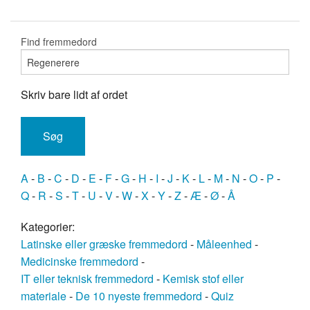
Find fremmedord
Skriv bare lidt af ordet
A
-
B
-
C
-
D
-
E
-
F
-
G
-
H
-
I
-
J
-
K
-
L
-
M
-
N
-
O
-
P
-
Q
-
R
-
S
-
T
-
U
-
V
-
W
-
X
-
Y
-
Z
-
Æ
-
Ø
-
Å
Kategorier:
Latinske eller græske fremmedord
-
Måleenhed
-
Medicinske fremmedord
-
IT eller teknisk fremmedord
-
Kemisk stof eller
materiale
-
De 10 nyeste fremmedord
-
Quiz