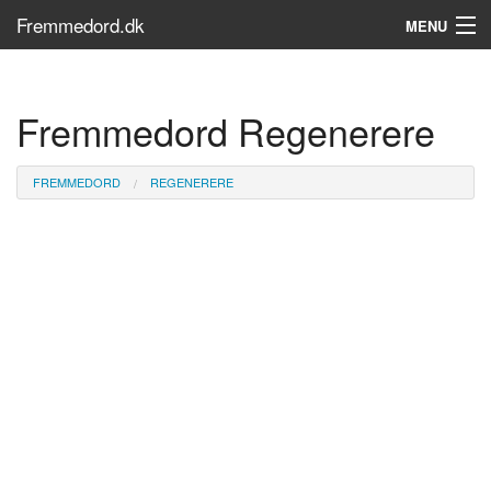
Fremmedord.dk
MENU
Hvad er fremmedord?
Fremmedord Regenerere
Søg...
Find bøger
FREMMEDORD
REGENERERE