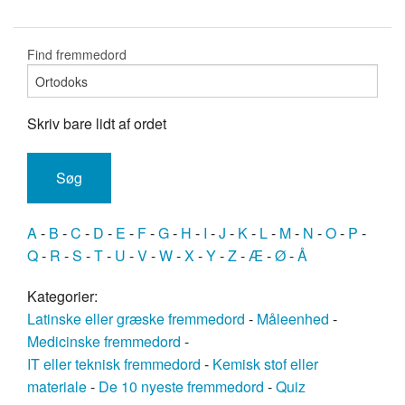
Find fremmedord
Skriv bare lidt af ordet
A
-
B
-
C
-
D
-
E
-
F
-
G
-
H
-
I
-
J
-
K
-
L
-
M
-
N
-
O
-
P
-
Q
-
R
-
S
-
T
-
U
-
V
-
W
-
X
-
Y
-
Z
-
Æ
-
Ø
-
Å
Kategorier:
Latinske eller græske fremmedord
-
Måleenhed
-
Medicinske fremmedord
-
IT eller teknisk fremmedord
-
Kemisk stof eller
materiale
-
De 10 nyeste fremmedord
-
Quiz