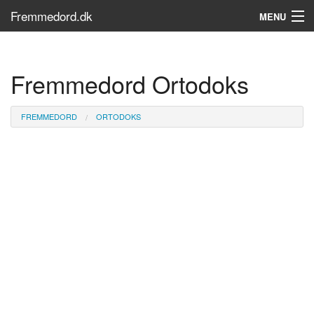
Fremmedord.dk
MENU
Hvad er fremmedord?
Fremmedord Ortodoks
Søg...
Find bøger
FREMMEDORD
ORTODOKS