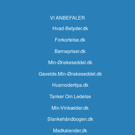
VI ANBEFALER
Hvad-Betyder.dk
Forkortelse.dk
Børnepriser.dk
Min-Ønskeseddel.dk
Gaveide.Min-Ønskeseddel.dk
Husmodertips.dk
Tanker Om Ledelse
Min-Vinkælder.dk
Slankehåndbogen.dk
Madkalender.dk