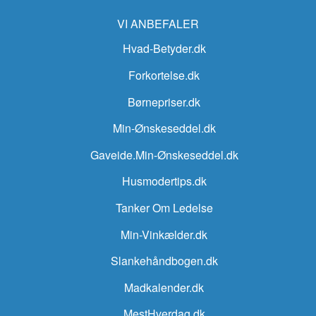
VI ANBEFALER
Hvad-Betyder.dk
Forkortelse.dk
Børnepriser.dk
Min-Ønskeseddel.dk
Gaveide.Min-Ønskeseddel.dk
Husmodertips.dk
Tanker Om Ledelse
Min-Vinkælder.dk
Slankehåndbogen.dk
Madkalender.dk
MestHverdag.dk