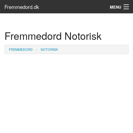
Fremmedord.dk
MENU
Hvad er fremmedord?
Fremmedord Notorisk
Søg...
Find bøger
FREMMEDORD
NOTORISK