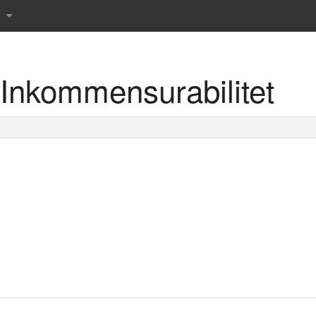
nkommensurabilitet
r det danske sprog
rdbog
 ordbog
rdbog
rdbog
 tværsordbog
s Røde ordbøger
prog