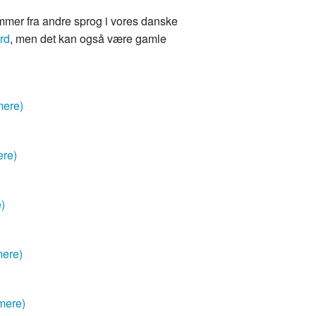
mmer fra andre sprog i vores danske
rd
, men det kan også være gamle
mere)
ere)
e)
mere)
mere)