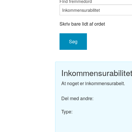
Find fremmedord
Engelsk-D
Fransk-Da
Skriv bare lidt af ordet
Spansk-Da
Italiensk-
Tysk-Dans
Inkommensurabilite
Latin-Dans
At noget er inkommensurabelt.
Svensk-Da
Del med andre:
Norsk-Dan
Type:
Russisk-D
Portugisis