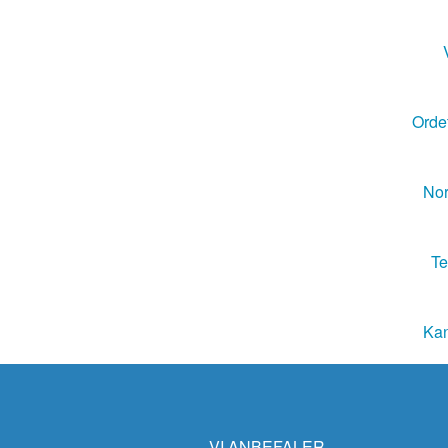
Ordet
Nor
Te
Kan
VI ANBEFALER