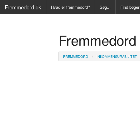
Fremmedord.dk
Hvad er fremmedord?
Søg...
Find bøger
Alle Bøger
Fremmedord I
Ordbog ove
Fremmedo
FREMMEDORD
INKOMMENSURABILITET
Medicinsk
Juridisk o
Synonymo
Kryds- og
Gyldendal
Fremmeds