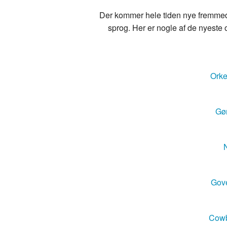
Der kommer hele tiden nye fremmedo
sprog. Her er nogle af de nyeste o
Orke
Gør
N
Gove
Cowb