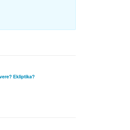
lvere?
Ekliptika?