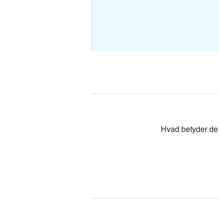
Polsk-Dan
Tyrkisk-Da
Hvad betyder de