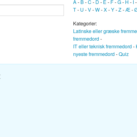
A
-
B
-
C
-
D
-
E
-
F
-
G
-
H
-
I
ansk ordbog
T
-
U
-
V
-
W
-
X
-
Y
-
Z
-
Æ
-
nsk ordbog
Kategorier:
Latinske eller græske fremm
nsk ordbog
fremmedord
-
IT eller teknisk fremmedord
-
Dansk ordbog
nyeste fremmedord
-
Quiz
k ordbog
t
k ordbog
nsk ordbog
sk ordbog
ansk ordbog
k-Dansk ordbog