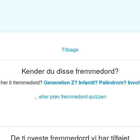
sk ordbog
nsk ordbog
Tilbage
Kender du disse fremmedord?
 her 5 fremmedord?
Generation Z?
Infantil?
Palindrom?
Invo
... eller prøv fremmedord quizzen
De ti nyeste fremmedord vi har tilføjet