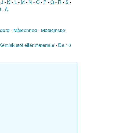
-
J
-
K
-
L
-
M
-
N
-
O
-
P
-
Q
-
R
-
S
-
Ø
-
Å
edord
-
Måleenhed
-
Medicinske
Kemisk stof eller materiale
-
De 10