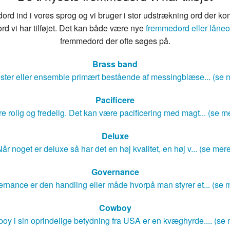
rd ind i vores sprog og vi bruger i stor udstrækning ord der ko
rd vi har tilføjet. Det kan både være nye
fremmedord eller låneo
fremmedord der ofte søges på.
Brass band
ster eller ensemble primært bestående af messingblæse... (se 
Pacificere
e rolig og fredelig. Det kan være pacificering med magt... (se m
Deluxe
år noget er deluxe så har det en høj kvalitet, en høj v... (se mer
Governance
rnance er den handling eller måde hvorpå man styrer et... (se 
Cowboy
oy i sin oprindelige betydning fra USA er en kvæghyrde.... (se 