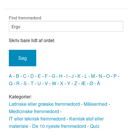
Find fremmedord
Skriv bare lidt af ordet
A
-
B
-
C
-
D
-
E
-
F
-
G
-
H
-
I
-
J
-
K
-
L
-
M
-
N
-
O
-
P
-
Q
-
R
-
S
-
T
-
U
-
V
-
W
-
X
-
Y
-
Z
-
Æ
-
Ø
-
Å
Kategorier:
Latinske eller græske fremmedord
-
Måleenhed
-
Medicinske fremmedord
-
IT eller teknisk fremmedord
-
Kemisk stof eller
materiale
-
De 10 nyeste fremmedord
-
Quiz