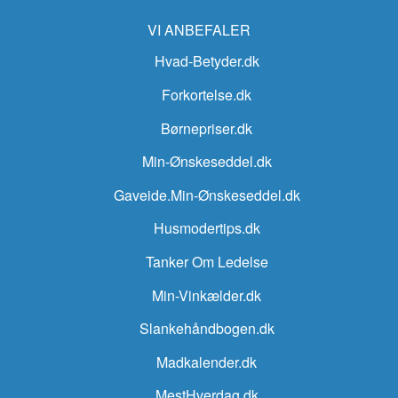
VI ANBEFALER
Hvad-Betyder.dk
Forkortelse.dk
Børnepriser.dk
Min-Ønskeseddel.dk
Gaveide.Min-Ønskeseddel.dk
Husmodertips.dk
Tanker Om Ledelse
Min-Vinkælder.dk
Slankehåndbogen.dk
Madkalender.dk
MestHverdag.dk