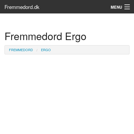
Fremmedord.dk
MENU
Hvad er fremmedord?
Fremmedord Ergo
Søg...
Find bøger
FREMMEDORD
ERGO