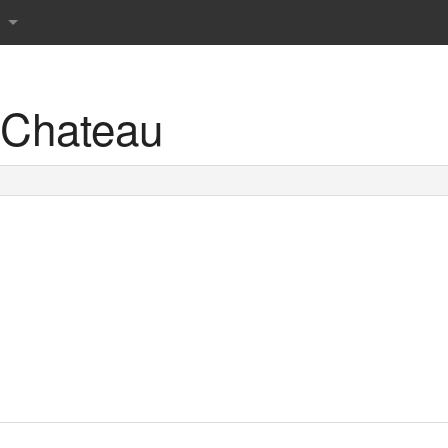
Chateau
r det danske sprog
rdbog
 ordbog
rdbog
rdbog
 tværsordbog
s Røde ordbøger
prog