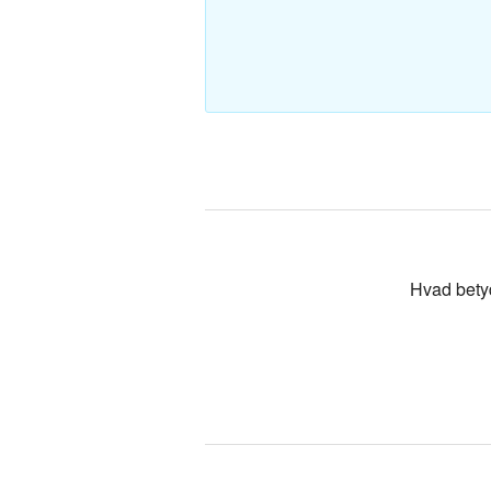
Polsk-Dan
Tyrkisk-Da
Hvad bety