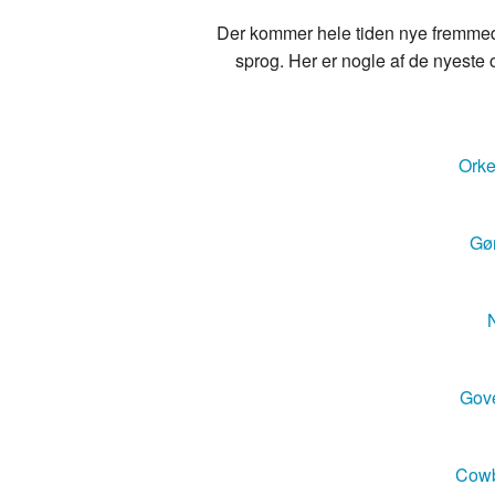
Der kommer hele tiden nye fremmedo
sprog. Her er nogle af de nyeste o
Orke
Gør
N
Gove
Cowb