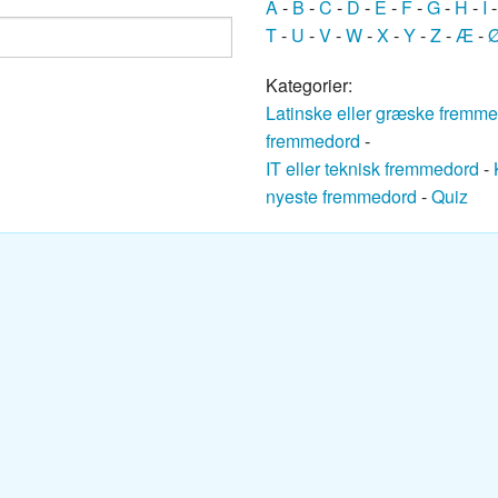
A
-
B
-
C
-
D
-
E
-
F
-
G
-
H
-
I
ansk ordbog
T
-
U
-
V
-
W
-
X
-
Y
-
Z
-
Æ
-
nsk ordbog
Kategorier:
Latinske eller græske fremm
nsk ordbog
fremmedord
-
IT eller teknisk fremmedord
-
Dansk ordbog
nyeste fremmedord
-
Quiz
k ordbog
k ordbog
nsk ordbog
sk ordbog
ansk ordbog
k-Dansk ordbog