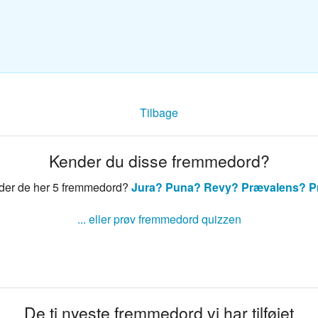
sk ordbog
nsk ordbog
Tilbage
Kender du disse fremmedord?
der de her 5 fremmedord?
Jura?
Puna?
Revy?
Prævalens?
P
... eller prøv fremmedord quizzen
De ti nyeste fremmedord vi har tilføjet