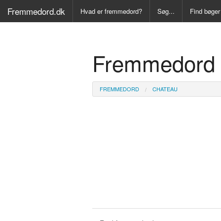
Fremmedord.dk
Hvad er fremmedord?
Søg...
Find bøger
Alle Bøger
Fremmedord 
Ordbog ove
Fremmedo
FREMMEDORD
CHATEAU
Medicinsk
Juridisk o
Synonymo
Kryds- og
Gyldendal
Fremmeds