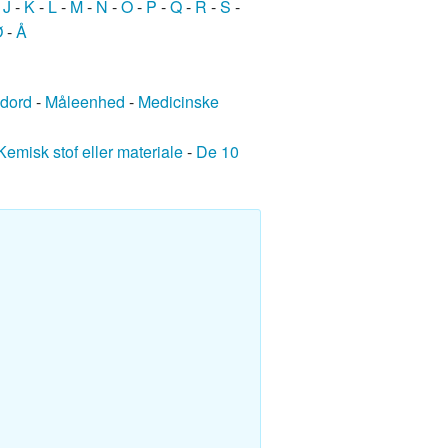
-
J
-
K
-
L
-
M
-
N
-
O
-
P
-
Q
-
R
-
S
-
Ø
-
Å
edord
-
Måleenhed
-
Medicinske
Kemisk stof eller materiale
-
De 10