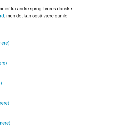
mmer fra andre sprog i vores danske
rd
, men det kan også være gamle
mere)
ere)
e)
mere)
mere)