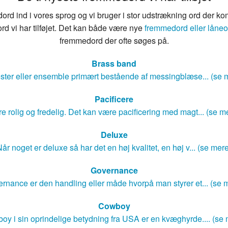
rd ind i vores sprog og vi bruger i stor udstrækning ord der ko
rd vi har tilføjet. Det kan både være nye
fremmedord eller låneo
fremmedord der ofte søges på.
Brass band
ster eller ensemble primært bestående af messingblæse... (se 
Pacificere
e rolig og fredelig. Det kan være pacificering med magt... (se m
Deluxe
år noget er deluxe så har det en høj kvalitet, en høj v... (se mer
Governance
rnance er den handling eller måde hvorpå man styrer et... (se 
Cowboy
oy i sin oprindelige betydning fra USA er en kvæghyrde.... (se 