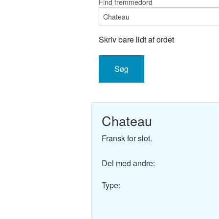
Find fremmedord
Engelsk-D
Fransk-Da
Skriv bare lidt af ordet
Spansk-Da
Italiensk-
Tysk-Dans
Chateau
Latin-Dans
Fransk for slot.
Svensk-Da
Del med andre:
Norsk-Dan
Type:
Russisk-D
Portugisis