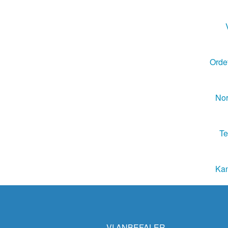
Ordet
Nor
Te
Kan
VI ANBEFALER