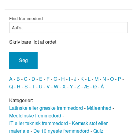
Find fremmedord
Skriv bare lidt af ordet
A
-
B
-
C
-
D
-
E
-
F
-
G
-
H
-
I
-
J
-
K
-
L
-
M
-
N
-
O
-
P
-
Q
-
R
-
S
-
T
-
U
-
V
-
W
-
X
-
Y
-
Z
-
Æ
-
Ø
-
Å
Kategorier:
Latinske eller græske fremmedord
-
Måleenhed
-
Medicinske fremmedord
-
IT eller teknisk fremmedord
-
Kemisk stof eller
materiale
-
De 10 nyeste fremmedord
-
Quiz