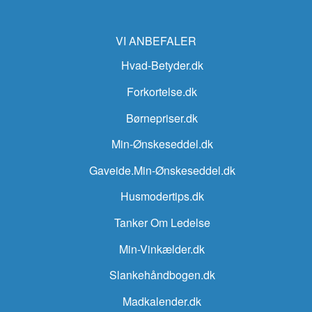
VI ANBEFALER
Hvad-Betyder.dk
Forkortelse.dk
Børnepriser.dk
Min-Ønskeseddel.dk
Gaveide.Min-Ønskeseddel.dk
Husmodertips.dk
Tanker Om Ledelse
Min-Vinkælder.dk
Slankehåndbogen.dk
Madkalender.dk