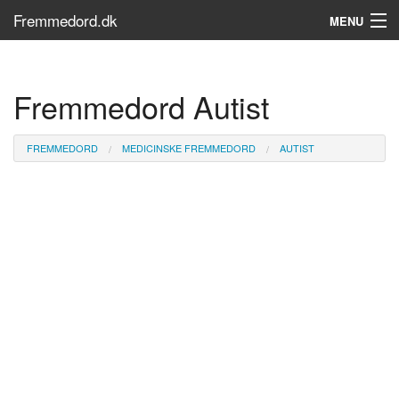
Fremmedord.dk
MENU
Hvad er fremmedord?
Fremmedord Autist
Søg...
Find bøger
FREMMEDORD
MEDICINSKE FREMMEDORD
AUTIST