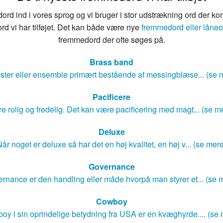
rd ind i vores sprog og vi bruger i stor udstrækning ord der ko
rd vi har tilføjet. Det kan både være nye
fremmedord eller låneo
fremmedord der ofte søges på.
Brass band
ster eller ensemble primært bestående af messingblæse... (se 
Pacificere
e rolig og fredelig. Det kan være pacificering med magt... (se m
Deluxe
år noget er deluxe så har det en høj kvalitet, en høj v... (se mer
Governance
rnance er den handling eller måde hvorpå man styrer et... (se 
Cowboy
oy i sin oprindelige betydning fra USA er en kvæghyrde.... (se 