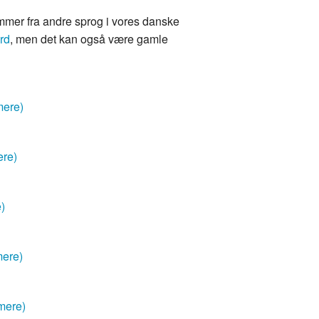
mmer fra andre sprog i vores danske
rd
, men det kan også være gamle
mere)
ere)
e)
mere)
mere)