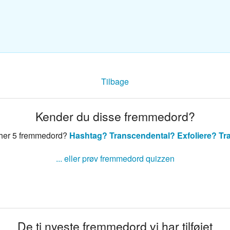
sk ordbog
nsk ordbog
Tilbage
Kender du disse fremmedord?
 her 5 fremmedord?
Hashtag?
Transcendental?
Exfoliere?
Tra
... eller prøv fremmedord quizzen
De ti nyeste fremmedord vi har tilføjet