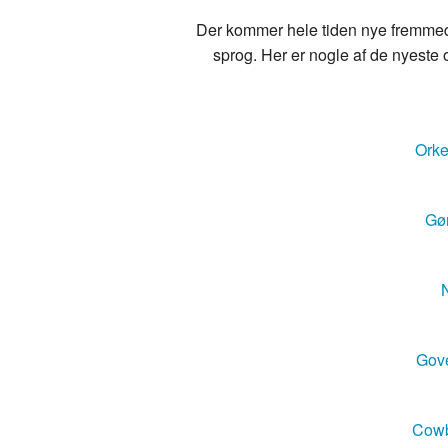
Der kommer hele tiden nye fremmedo
sprog. Her er nogle af de nyeste o
Orke
Gør
N
Gove
Cowb