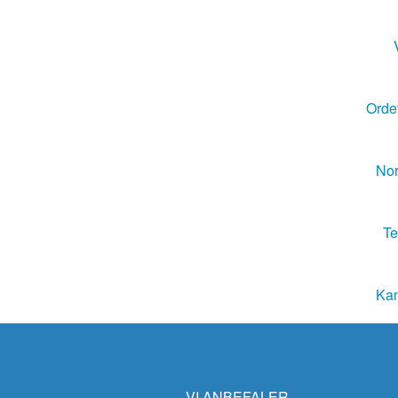
Ordet
Nor
Te
Kan
VI ANBEFALER