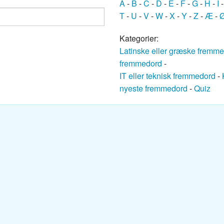
A
-
B
-
C
-
D
-
E
-
F
-
G
-
H
-
I
ansk ordbog
T
-
U
-
V
-
W
-
X
-
Y
-
Z
-
Æ
-
nsk ordbog
Kategorier:
Latinske eller græske fremm
nsk ordbog
fremmedord
-
IT eller teknisk fremmedord
-
Dansk ordbog
nyeste fremmedord
-
Quiz
k ordbog
k ordbog
nsk ordbog
sk ordbog
ansk ordbog
k-Dansk ordbog