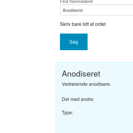
Find fremmedord
Engelsk-D
Fransk-Da
Skriv bare lidt af ordet
Spansk-Da
Italiensk-
Tysk-Dans
Anodiseret
Latin-Dans
Vedrøremde anodisere.
Svensk-Da
Del med andre:
Norsk-Dan
Type:
Russisk-D
Portugisis