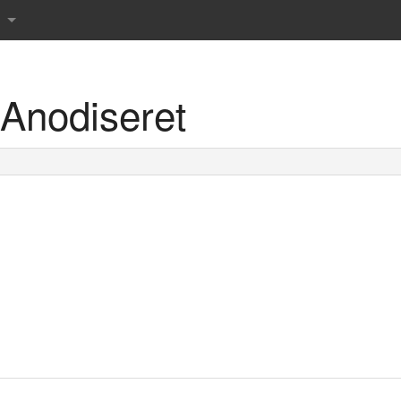
Anodiseret
r det danske sprog
rdbog
 ordbog
rdbog
rdbog
 tværsordbog
s Røde ordbøger
prog