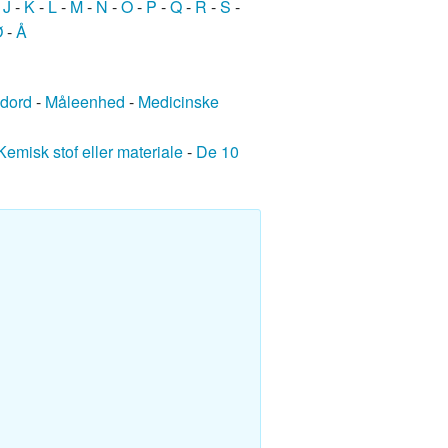
-
J
-
K
-
L
-
M
-
N
-
O
-
P
-
Q
-
R
-
S
-
Ø
-
Å
edord
-
Måleenhed
-
Medicinske
Kemisk stof eller materiale
-
De 10