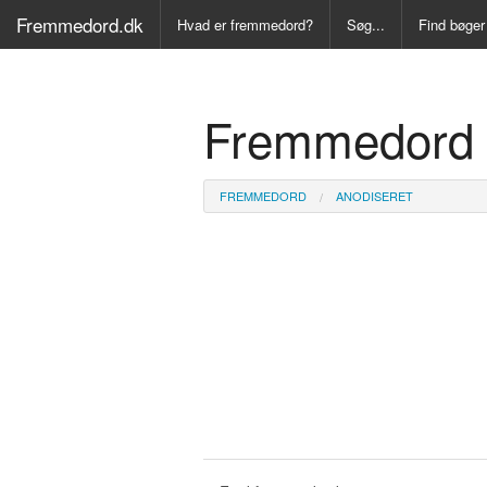
Fremmedord.dk
Hvad er fremmedord?
Søg...
Find bøger
Alle Bøger
Fremmedord 
Ordbog ove
Fremmedo
FREMMEDORD
ANODISERET
Medicinsk
Juridisk o
Synonymo
Kryds- og
Gyldendal
Fremmeds