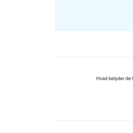
Polsk-Dan
Tyrkisk-Da
Hvad betyder de