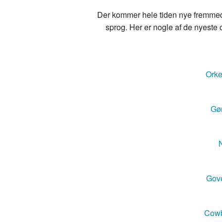
Der kommer hele tiden nye fremmedo
sprog. Her er nogle af de nyeste o
Orke
Gør
N
Gove
Cowb