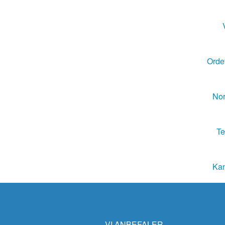
Ordet
Nor
Te
Kan
VI ANBEFALER