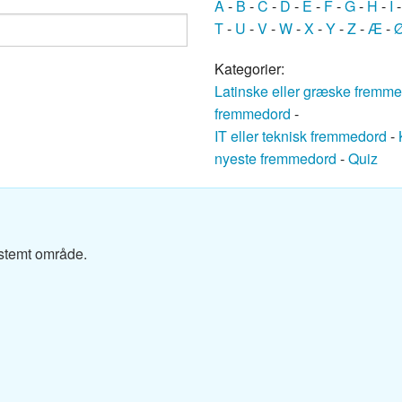
A
-
B
-
C
-
D
-
E
-
F
-
G
-
H
-
I
ansk ordbog
T
-
U
-
V
-
W
-
X
-
Y
-
Z
-
Æ
-
nsk ordbog
Kategorier:
Latinske eller græske fremm
nsk ordbog
fremmedord
-
IT eller teknisk fremmedord
-
Dansk ordbog
nyeste fremmedord
-
Quiz
k ordbog
k ordbog
estemt område.
nsk ordbog
sk ordbog
ansk ordbog
k-Dansk ordbog