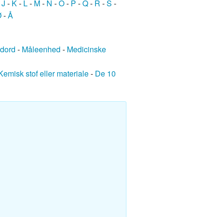
-
J
-
K
-
L
-
M
-
N
-
O
-
P
-
Q
-
R
-
S
-
Ø
-
Å
edord
-
Måleenhed
-
Medicinske
Kemisk stof eller materiale
-
De 10