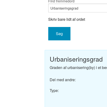
Find fremmedord
Engelsk-D
Fransk-Da
Skriv bare lidt af ordet
Spansk-Da
Italiensk-
Tysk-Dans
Urbaniseringsgrad
Latin-Dans
Graden af urbanisering(by) i et b
Svensk-Da
Del med andre:
Norsk-Dan
Type:
Russisk-D
Portugisis