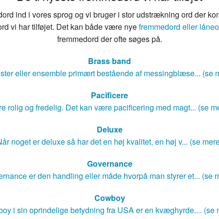
rd ind i vores sprog og vi bruger i stor udstrækning ord der ko
rd vi har tilføjet. Det kan både være nye
fremmedord eller låneo
fremmedord der ofte søges på.
Brass band
ster eller ensemble primært bestående af messingblæse... (se 
Pacificere
e rolig og fredelig. Det kan være pacificering med magt... (se m
Deluxe
år noget er deluxe så har det en høj kvalitet, en høj v... (se mer
Governance
rnance er den handling eller måde hvorpå man styrer et... (se 
Cowboy
oy i sin oprindelige betydning fra USA er en kvæghyrde.... (se 