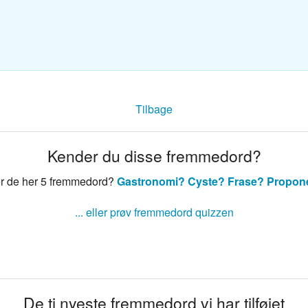
sk ordbog
nsk ordbog
Tilbage
Kender du disse fremmedord?
r de her 5 fremmedord?
Gastronomi?
Cyste?
Frase?
Propon
... eller prøv fremmedord quizzen
De ti nyeste fremmedord vi har tilføjet