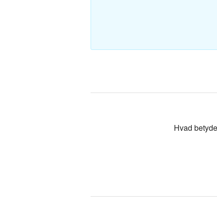
Polsk-Dan
Tyrkisk-Da
Hvad betyde