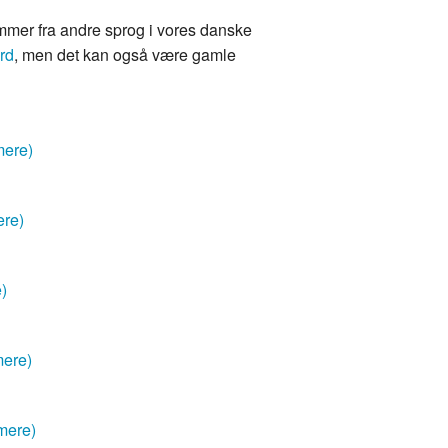
mmer fra andre sprog i vores danske
rd
, men det kan også være gamle
mere)
ere)
e)
mere)
mere)