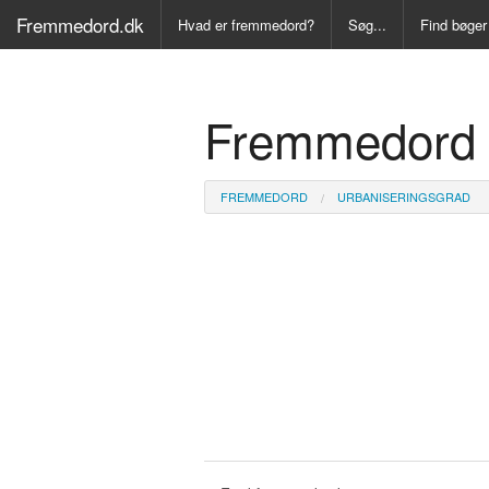
Fremmedord.dk
Hvad er fremmedord?
Søg...
Find bøger
Alle Bøger
Fremmedord 
Ordbog ove
Fremmedo
FREMMEDORD
URBANISERINGSGRAD
Medicinsk
Juridisk o
Synonymo
Kryds- og
Gyldendal
Fremmeds