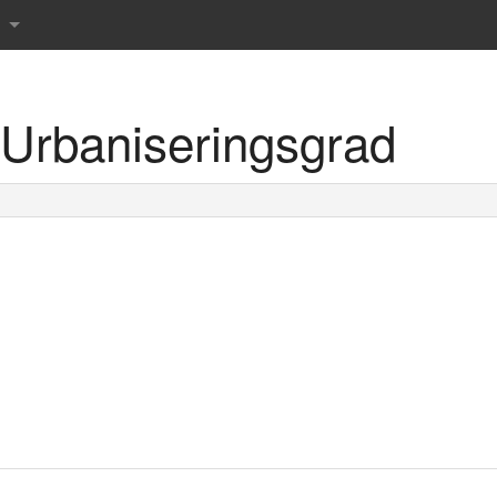
Urbaniseringsgrad
r det danske sprog
rdbog
 ordbog
rdbog
rdbog
 tværsordbog
s Røde ordbøger
prog