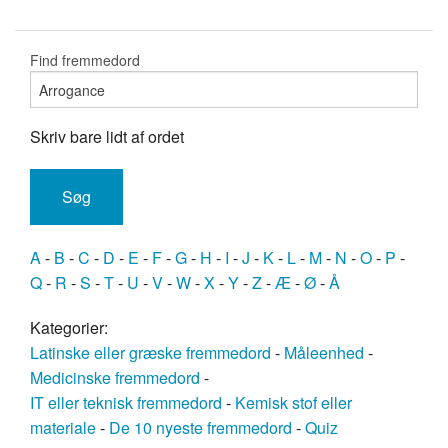
Find fremmedord
Skriv bare lidt af ordet
A
-
B
-
C
-
D
-
E
-
F
-
G
-
H
-
I
-
J
-
K
-
L
-
M
-
N
-
O
-
P
-
Q
-
R
-
S
-
T
-
U
-
V
-
W
-
X
-
Y
-
Z
-
Æ
-
Ø
-
Å
Kategorier:
Latinske eller græske fremmedord
-
Måleenhed
-
Medicinske fremmedord
-
IT eller teknisk fremmedord
-
Kemisk stof eller
materiale
-
De 10 nyeste fremmedord
-
Quiz