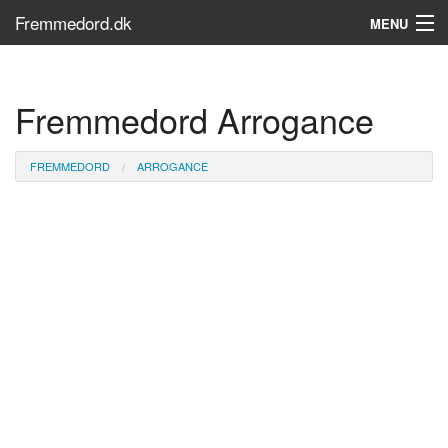
Fremmedord.dk
MENU
Hvad er fremmedord?
Fremmedord Arrogance
Søg...
Find bøger
FREMMEDORD
ARROGANCE