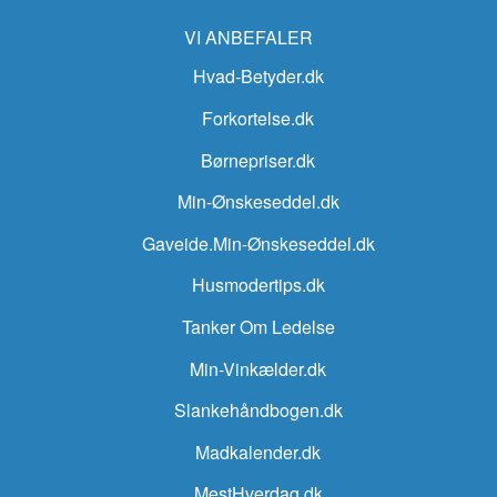
VI ANBEFALER
Hvad-Betyder.dk
Forkortelse.dk
Børnepriser.dk
Min-Ønskeseddel.dk
Gaveide.Min-Ønskeseddel.dk
Husmodertips.dk
Tanker Om Ledelse
Min-Vinkælder.dk
Slankehåndbogen.dk
Madkalender.dk
MestHverdag.dk