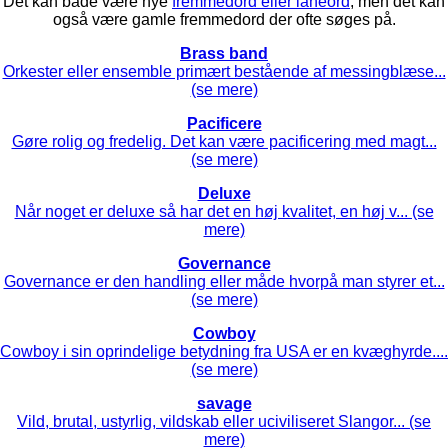
Det kan både være nye
fremmedord eller låneord
, men det kan
også være gamle fremmedord der ofte søges på.
Brass band
Orkester eller ensemble primært bestående af messingblæse...
(se mere)
Pacificere
Gøre rolig og fredelig. Det kan være pacificering med magt...
(se mere)
Deluxe
Når noget er deluxe så har det en høj kvalitet, en høj v... (se
mere)
Governance
Governance er den handling eller måde hvorpå man styrer et...
(se mere)
Cowboy
Cowboy i sin oprindelige betydning fra USA er en kvæghyrde....
(se mere)
savage
Vild, brutal, ustyrlig, vildskab eller uciviliseret Slangor... (se
mere)