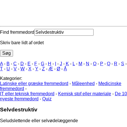
Find fremmedord
Skriv bare lidt af ordet
A
-
B
-
C
-
D
-
E
-
F
-
G
-
H
-
I
-
J
-
K
-
L
-
M
-
N
-
O
-
P
-
Q
-
R
-
S
-
T
-
U
-
V
-
W
-
X
-
Y
-
Z
-
Æ
-
Ø
-
Å
Kategorier:
Latinske eller græske fremmedord
-
Måleenhed
-
Medicinske
fremmedord
-
IT eller teknisk fremmedord
-
Kemisk stof eller materiale
-
De 10
nyeste fremmedord
-
Quiz
Selvdestruktiv
Seludslettende eller selvødelæggende