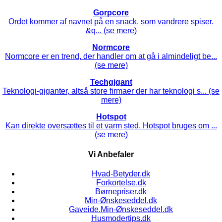
Gorpcore
Ordet kommer af navnet på en snack, som vandrere spiser.
&q... (se mere)
Normcore
Normcore er en trend, der handler om at gå i almindeligt be...
(se mere)
Techgigant
Teknologi-giganter, altså store firmaer der har teknologi s... (se
mere)
Hotspot
Kan direkte oversættes til et varm sted. Hotspot bruges om ...
(se mere)
Vi Anbefaler
Hvad-Betyder.dk
Forkortelse.dk
Børnepriser.dk
Min-Ønskeseddel.dk
Gaveide.Min-Ønskeseddel.dk
Husmodertips.dk