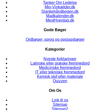
Tanker Om Ledelse
Min-Vinkælder.dk
Slankehåndbogen.dk
Madkalender.dk
MestHverdag.dk
Gode Bøger
Ordbøger, sprog og opslagsbøger
Kategorier
Nyeste forklaringer
Latinske eller græske fremmedord
Medicinske fremmedord
IT eller tekniske fremmedord
Kemisk stof eller materiale
Quizzen
Om Os
Link til os
Sitemap
Sitemap2