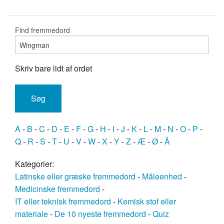
Find fremmedord
Skriv bare lidt af ordet
A
-
B
-
C
-
D
-
E
-
F
-
G
-
H
-
I
-
J
-
K
-
L
-
M
-
N
-
O
-
P
-
Q
-
R
-
S
-
T
-
U
-
V
-
W
-
X
-
Y
-
Z
-
Æ
-
Ø
-
Å
Kategorier:
Latinske eller græske fremmedord
-
Måleenhed
-
Medicinske fremmedord
-
IT eller teknisk fremmedord
-
Kemisk stof eller
materiale
-
De 10 nyeste fremmedord
-
Quiz