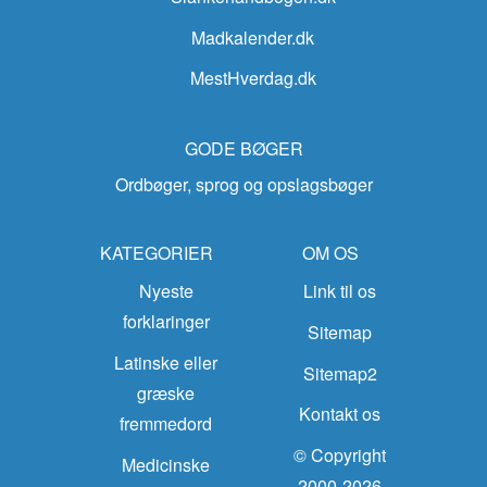
Madkalender.dk
MestHverdag.dk
GODE BØGER
Ordbøger, sprog og opslagsbøger
KATEGORIER
OM OS
Nyeste
Link til os
forklaringer
Sitemap
Latinske eller
Sitemap2
græske
Kontakt os
fremmedord
© Copyright
Medicinske
2000-2026