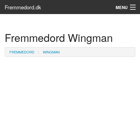
Fremmedord.dk
MENU
Hvad er fremmedord?
Fremmedord Wingman
Søg...
Find bøger
FREMMEDORD
WINGMAN