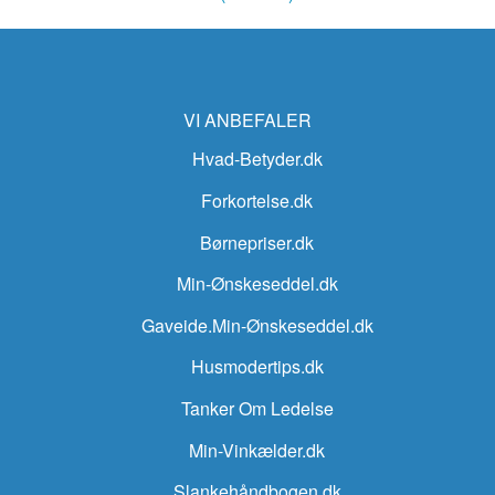
VI ANBEFALER
Hvad-Betyder.dk
Forkortelse.dk
Børnepriser.dk
Min-Ønskeseddel.dk
Gaveide.Min-Ønskeseddel.dk
Husmodertips.dk
Tanker Om Ledelse
Min-Vinkælder.dk
Slankehåndbogen.dk