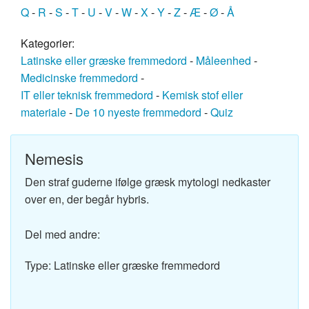
Q
-
R
-
S
-
T
-
U
-
V
-
W
-
X
-
Y
-
Z
-
Æ
-
Ø
-
Å
Kategorier:
Latinske eller græske fremmedord
-
Måleenhed
-
Medicinske fremmedord
-
IT eller teknisk fremmedord
-
Kemisk stof eller
materiale
-
De 10 nyeste fremmedord
-
Quiz
Nemesis
Den straf guderne ifølge græsk mytologi nedkaster
over en, der begår hybris.
Del med andre:
Type: Latinske eller græske fremmedord