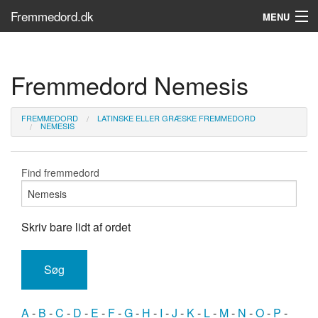
Fremmedord.dk
MENU
Hvad er fremmedord?
Fremmedord Nemesis
Søg...
Find bøger
FREMMEDORD
LATINSKE ELLER GRÆSKE FREMMEDORD
NEMESIS
Find fremmedord
Skriv bare lidt af ordet
A
-
B
-
C
-
D
-
E
-
F
-
G
-
H
-
I
-
J
-
K
-
L
-
M
-
N
-
O
-
P
-