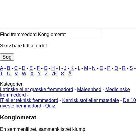
Find fremmedord
Skriv bare lidt af ordet
A
-
B
-
C
-
D
-
E
-
F
-
G
-
H
-
I
-
J
-
K
-
L
-
M
-
N
-
O
-
P
-
Q
-
R
-
S
-
T
-
U
-
V
-
W
-
X
-
Y
-
Z
-
Æ
-
Ø
-
Å
Kategorier:
Latinske eller græske fremmedord
-
Måleenhed
-
Medicinske
fremmedord
-
IT eller teknisk fremmedord
-
Kemisk stof eller materiale
-
De 10
nyeste fremmedord
-
Quiz
Konglomerat
En sammenfiltret, sammenklistret klump.