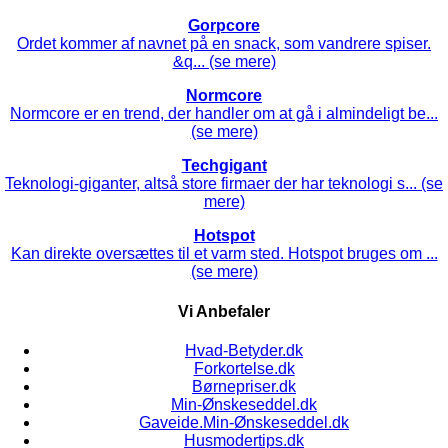
Gorpcore
Ordet kommer af navnet på en snack, som vandrere spiser.
&q... (se mere)
Normcore
Normcore er en trend, der handler om at gå i almindeligt be...
(se mere)
Techgigant
Teknologi-giganter, altså store firmaer der har teknologi s... (se
mere)
Hotspot
Kan direkte oversættes til et varm sted. Hotspot bruges om ...
(se mere)
Vi Anbefaler
Hvad-Betyder.dk
Forkortelse.dk
Børnepriser.dk
Min-Ønskeseddel.dk
Gaveide.Min-Ønskeseddel.dk
Husmodertips.dk