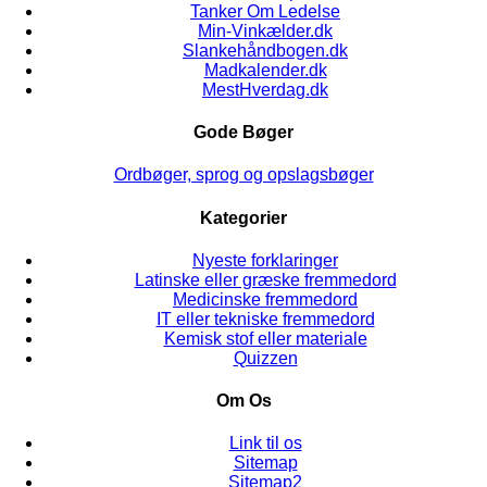
Tanker Om Ledelse
Min-Vinkælder.dk
Slankehåndbogen.dk
Madkalender.dk
MestHverdag.dk
Gode Bøger
Ordbøger, sprog og opslagsbøger
Kategorier
Nyeste forklaringer
Latinske eller græske fremmedord
Medicinske fremmedord
IT eller tekniske fremmedord
Kemisk stof eller materiale
Quizzen
Om Os
Link til os
Sitemap
Sitemap2