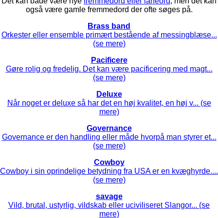
Det kan både være nye
fremmedord eller låneord
, men det kan
også være gamle fremmedord der ofte søges på.
Brass band
Orkester eller ensemble primært bestående af messingblæse...
(se mere)
Pacificere
Gøre rolig og fredelig. Det kan være pacificering med magt...
(se mere)
Deluxe
Når noget er deluxe så har det en høj kvalitet, en høj v... (se
mere)
Governance
Governance er den handling eller måde hvorpå man styrer et...
(se mere)
Cowboy
Cowboy i sin oprindelige betydning fra USA er en kvæghyrde....
(se mere)
savage
Vild, brutal, ustyrlig, vildskab eller uciviliseret Slangor... (se
mere)