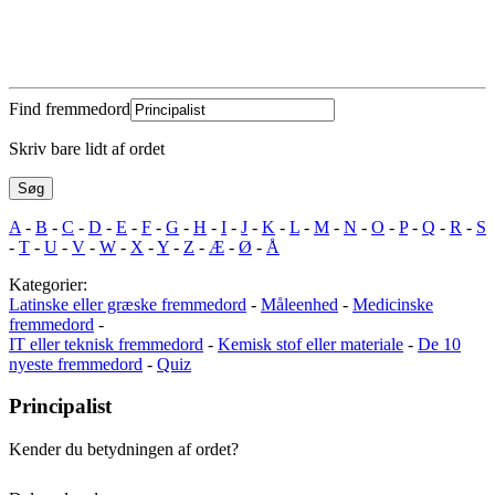
Find fremmedord
Skriv bare lidt af ordet
A
-
B
-
C
-
D
-
E
-
F
-
G
-
H
-
I
-
J
-
K
-
L
-
M
-
N
-
O
-
P
-
Q
-
R
-
S
-
T
-
U
-
V
-
W
-
X
-
Y
-
Z
-
Æ
-
Ø
-
Å
Kategorier:
Latinske eller græske fremmedord
-
Måleenhed
-
Medicinske
fremmedord
-
IT eller teknisk fremmedord
-
Kemisk stof eller materiale
-
De 10
nyeste fremmedord
-
Quiz
Principalist
Kender du betydningen af ordet?