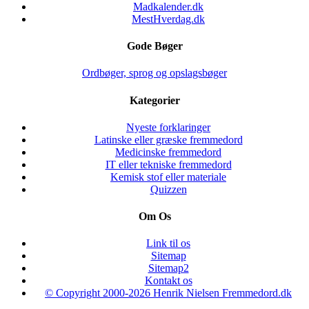
Madkalender.dk
MestHverdag.dk
Gode Bøger
Ordbøger, sprog og opslagsbøger
Kategorier
Nyeste forklaringer
Latinske eller græske fremmedord
Medicinske fremmedord
IT eller tekniske fremmedord
Kemisk stof eller materiale
Quizzen
Om Os
Link til os
Sitemap
Sitemap2
Kontakt os
© Copyright 2000-2026 Henrik Nielsen Fremmedord.dk