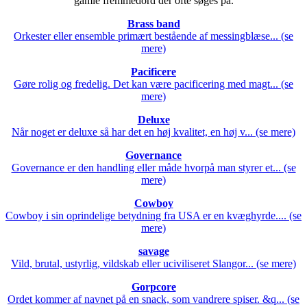
gamle fremmedord der ofte søges på.
Brass band
Orkester eller ensemble primært bestående af messingblæse... (se
mere)
Pacificere
Gøre rolig og fredelig. Det kan være pacificering med magt... (se
mere)
Deluxe
Når noget er deluxe så har det en høj kvalitet, en høj v... (se mere)
Governance
Governance er den handling eller måde hvorpå man styrer et... (se
mere)
Cowboy
Cowboy i sin oprindelige betydning fra USA er en kvæghyrde.... (se
mere)
savage
Vild, brutal, ustyrlig, vildskab eller uciviliseret Slangor... (se mere)
Gorpcore
Ordet kommer af navnet på en snack, som vandrere spiser. &q... (se