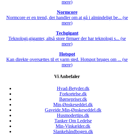
mere)
Normcore
Normcore er en trend, der handler om at gå i almindeligt be... (se
mere)
Techgigant
Teknologi-giganter, altså store firmaer der har teknologi s... (se
mere)
Hotspot
Kan direkte oversættes til et varm sted. Hotspot bruges om ... (se
mere)
Vi Anbefaler
Hvad-Betyder.dk
Forkortelse.dk
Børnepriser.dk
Min-Ønskeseddel.dk
Gaveide.Min-Ønskeseddel.dk
Husmodertips.dk
Tanker Om Ledelse
Min-Vinkælder.dk
Slankehåndbogen.dk