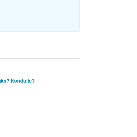
aks?
Konduite?