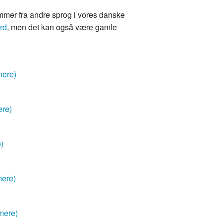
mmer fra andre sprog i vores danske
rd
, men det kan også være gamle
mere)
ere)
e)
mere)
mere)