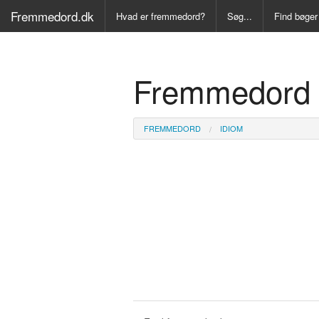
Fremmedord.dk
Hvad er fremmedord?
Søg...
Find bøger
Alle Bøger
Fremmedord 
Ordbog ove
Fremmedo
FREMMEDORD
IDIOM
Medicinsk
Juridisk o
Synonymo
Kryds- og
Gyldendal
Fremmeds