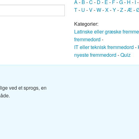
A
-
B
-
C
-
D
-
E
-
F
-
G
-
H
-
I
ansk ordbog
T
-
U
-
V
-
W
-
X
-
Y
-
Z
-
Æ
-
nsk ordbog
Kategorier:
Latinske eller græske fremm
nsk ordbog
fremmedord
-
IT eller teknisk fremmedord
-
Dansk ordbog
nyeste fremmedord
-
Quiz
k ordbog
k ordbog
lige ved et sprogs, en
nsk ordbog
måde.
sk ordbog
ansk ordbog
k-Dansk ordbog