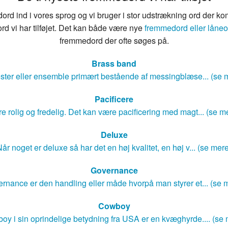
rd ind i vores sprog og vi bruger i stor udstrækning ord der ko
rd vi har tilføjet. Det kan både være nye
fremmedord eller låneo
fremmedord der ofte søges på.
Brass band
ster eller ensemble primært bestående af messingblæse... (se 
Pacificere
e rolig og fredelig. Det kan være pacificering med magt... (se m
Deluxe
år noget er deluxe så har det en høj kvalitet, en høj v... (se mer
Governance
rnance er den handling eller måde hvorpå man styrer et... (se 
Cowboy
oy i sin oprindelige betydning fra USA er en kvæghyrde.... (se 