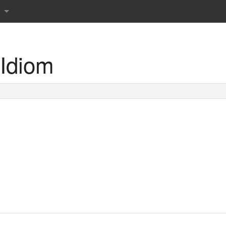
Idiom
r det danske sprog
rdbog
 ordbog
rdbog
rdbog
 tværsordbog
s Røde ordbøger
prog