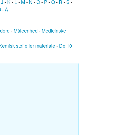
-
J
-
K
-
L
-
M
-
N
-
O
-
P
-
Q
-
R
-
S
-
Ø
-
Å
edord
-
Måleenhed
-
Medicinske
Kemisk stof eller materiale
-
De 10