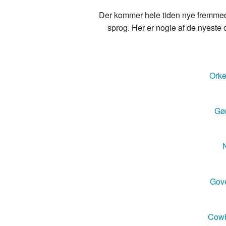
Der kommer hele tiden nye fremmedo
sprog. Her er nogle af de nyeste o
Orke
Gør
N
Gove
Cowb