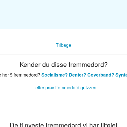
sk ordbog
nsk ordbog
Tilbage
Kender du disse fremmedord?
e her 5 fremmedord?
Socialisme?
Denter?
Coverband?
Synt
... eller prøv fremmedord quizzen
De ti nyeste fremmedord vi har tilføjet