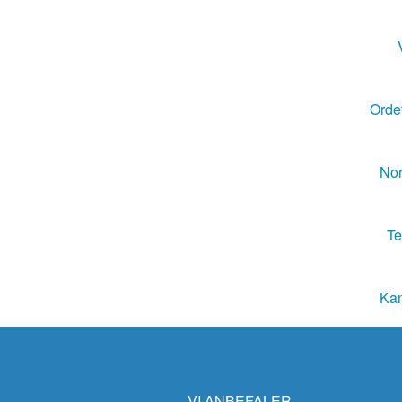
Ordet
Nor
Te
Kan
VI ANBEFALER