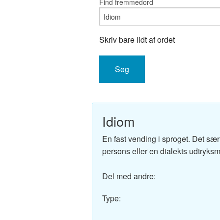
Find fremmedord
Engelsk-D
Fransk-Da
Skriv bare lidt af ordet
Spansk-Da
Italiensk-
Tysk-Dans
Idiom
Latin-Dans
En fast vending i sproget. Det sær
Svensk-Da
persons eller en dialekts udtryks
Norsk-Dan
Del med andre:
Russisk-D
Type:
Portugisis