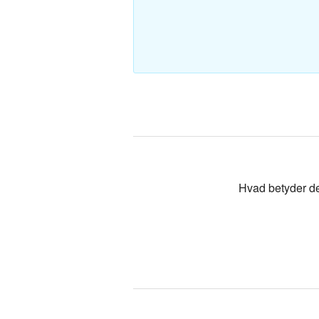
Polsk-Dan
Tyrkisk-Da
Hvad betyder d