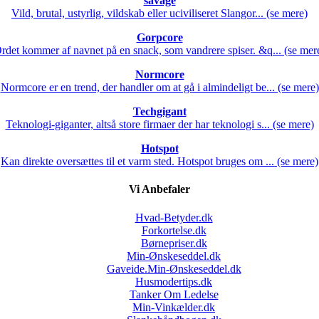
savage
Vild, brutal, ustyrlig, vildskab eller uciviliseret Slangor... (se mere)
Gorpcore
rdet kommer af navnet på en snack, som vandrere spiser. &q... (se mer
Normcore
Normcore er en trend, der handler om at gå i almindeligt be... (se mere)
Techgigant
Teknologi-giganter, altså store firmaer der har teknologi s... (se mere)
Hotspot
Kan direkte oversættes til et varm sted. Hotspot bruges om ... (se mere)
Vi Anbefaler
Hvad-Betyder.dk
Forkortelse.dk
Børnepriser.dk
Min-Ønskeseddel.dk
Gaveide.Min-Ønskeseddel.dk
Husmodertips.dk
Tanker Om Ledelse
Min-Vinkælder.dk