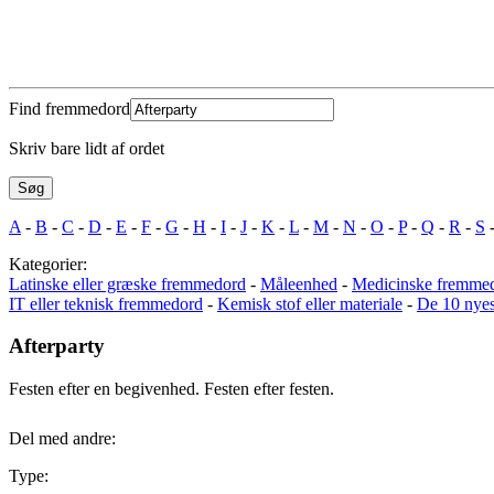
Find fremmedord
Skriv bare lidt af ordet
A
-
B
-
C
-
D
-
E
-
F
-
G
-
H
-
I
-
J
-
K
-
L
-
M
-
N
-
O
-
P
-
Q
-
R
-
S
Kategorier:
Latinske eller græske fremmedord
-
Måleenhed
-
Medicinske fremme
IT eller teknisk fremmedord
-
Kemisk stof eller materiale
-
De 10 nye
Afterparty
Festen efter en begivenhed. Festen efter festen.
Del med andre:
Type: