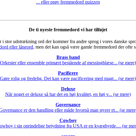
... eller prøv fremmedord quizzen
De ti nyeste fremmedord vi har tilføjet
i stor udstrækning ord der kommer fra andre sprog i vores danske sprog.
ord eller låneord
, men det kan også være gamle fremmedord der ofte s
Brass band
Orkester eller ensemble primært bestående af messingblæse... (se mere)
Pacificere
Gøre rolig og fredelig. Det kan være pacificering med magt... (se mere)
Deluxe
Når noget er deluxe så har det en høj kvalitet, en høj v... (se mere)
Governance
Governance er den handling eller måde hvorpå man styrer et... (se mere
Cowboy
owboy i sin oprindelige betydning fra USA er en kvæghyrde.... (se mer