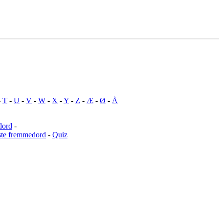
-
T
-
U
-
V
-
W
-
X
-
Y
-
Z
-
Æ
-
Ø
-
Å
dord
-
ste fremmedord
-
Quiz