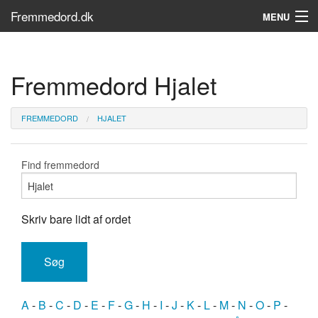
Fremmedord.dk
MENU
Hvad er fremmedord?
Fremmedord Hjalet
Søg...
Find bøger
FREMMEDORD
HJALET
Find fremmedord
Skriv bare lidt af ordet
A
-
B
-
C
-
D
-
E
-
F
-
G
-
H
-
I
-
J
-
K
-
L
-
M
-
N
-
O
-
P
-