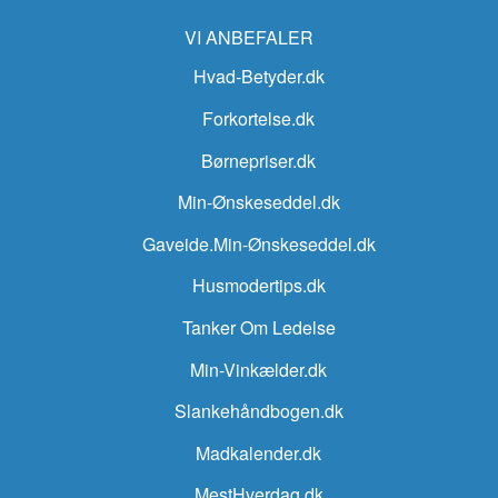
VI ANBEFALER
Hvad-Betyder.dk
Forkortelse.dk
Børnepriser.dk
Min-Ønskeseddel.dk
Gaveide.Min-Ønskeseddel.dk
Husmodertips.dk
Tanker Om Ledelse
Min-Vinkælder.dk
Slankehåndbogen.dk
Madkalender.dk
MestHverdag.dk