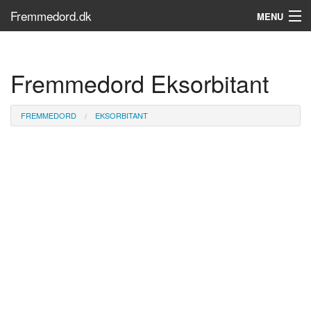
Fremmedord.dk
MENU
Hvad er fremmedord?
Fremmedord Eksorbitant
Søg...
Find bøger
FREMMEDORD
EKSORBITANT