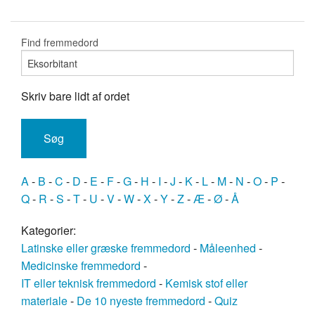
Find fremmedord
Skriv bare lidt af ordet
A
-
B
-
C
-
D
-
E
-
F
-
G
-
H
-
I
-
J
-
K
-
L
-
M
-
N
-
O
-
P
-
Q
-
R
-
S
-
T
-
U
-
V
-
W
-
X
-
Y
-
Z
-
Æ
-
Ø
-
Å
Kategorier:
Latinske eller græske fremmedord
-
Måleenhed
-
Medicinske fremmedord
-
IT eller teknisk fremmedord
-
Kemisk stof eller
materiale
-
De 10 nyeste fremmedord
-
Quiz