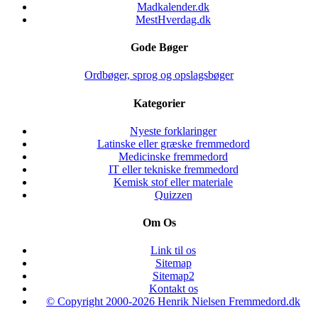
Madkalender.dk
MestHverdag.dk
Gode Bøger
Ordbøger, sprog og opslagsbøger
Kategorier
Nyeste forklaringer
Latinske eller græske fremmedord
Medicinske fremmedord
IT eller tekniske fremmedord
Kemisk stof eller materiale
Quizzen
Om Os
Link til os
Sitemap
Sitemap2
Kontakt os
© Copyright 2000-2026 Henrik Nielsen Fremmedord.dk