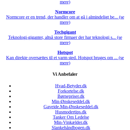
mere)
Normcore
Normcore er en trend, der handler om at gå i almindeligt be... (se
mere)
Techgigant
Teknologi-giganter, altså store firmaer der har teknologi s... (se
mere)
Hotspot
Kan direkte oversættes til et varm sted. Hotspot bruges om ... (se
mere)
Vi Anbefaler
Hvad-Betyder.dk
Forkortelse.dk
Børnepriser.dk
Min-Ønskeseddel.dk
Gaveide.Min-Ønskeseddel.dk
Husmodertips.dk
Tanker Om Ledelse
Min-Vinkælder.dk
Slankehåndbogen.dk