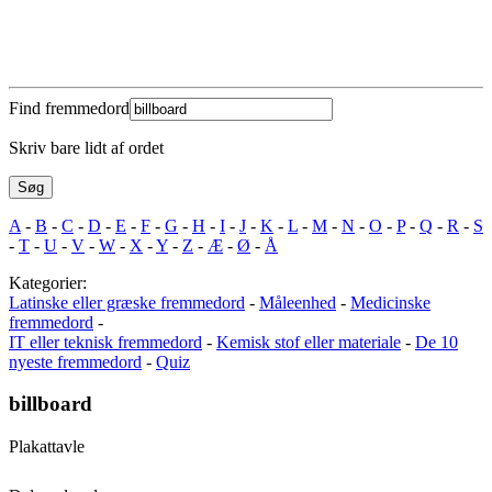
Find fremmedord
Skriv bare lidt af ordet
A
-
B
-
C
-
D
-
E
-
F
-
G
-
H
-
I
-
J
-
K
-
L
-
M
-
N
-
O
-
P
-
Q
-
R
-
S
-
T
-
U
-
V
-
W
-
X
-
Y
-
Z
-
Æ
-
Ø
-
Å
Kategorier:
Latinske eller græske fremmedord
-
Måleenhed
-
Medicinske
fremmedord
-
IT eller teknisk fremmedord
-
Kemisk stof eller materiale
-
De 10
nyeste fremmedord
-
Quiz
billboard
Plakattavle