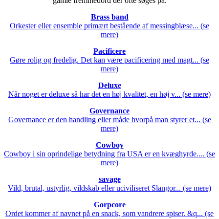
gamle fremmedord der ofte søges på.
Brass band
Orkester eller ensemble primært bestående af messingblæse... (se
mere)
Pacificere
Gøre rolig og fredelig. Det kan være pacificering med magt... (se
mere)
Deluxe
Når noget er deluxe så har det en høj kvalitet, en høj v... (se mere)
Governance
Governance er den handling eller måde hvorpå man styrer et... (se
mere)
Cowboy
Cowboy i sin oprindelige betydning fra USA er en kvæghyrde.... (se
mere)
savage
Vild, brutal, ustyrlig, vildskab eller uciviliseret Slangor... (se mere)
Gorpcore
Ordet kommer af navnet på en snack, som vandrere spiser. &q... (se