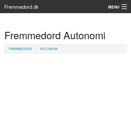
Fremmedord.dk
MENU
Hvad er fremmedord?
Fremmedord Autonomi
Søg...
Find bøger
FREMMEDORD
AUTONOMI