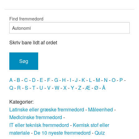
Find fremmedord
Skriv bare lidt af ordet
A
-
B
-
C
-
D
-
E
-
F
-
G
-
H
-
I
-
J
-
K
-
L
-
M
-
N
-
O
-
P
-
Q
-
R
-
S
-
T
-
U
-
V
-
W
-
X
-
Y
-
Z
-
Æ
-
Ø
-
Å
Kategorier:
Latinske eller græske fremmedord
-
Måleenhed
-
Medicinske fremmedord
-
IT eller teknisk fremmedord
-
Kemisk stof eller
materiale
-
De 10 nyeste fremmedord
-
Quiz