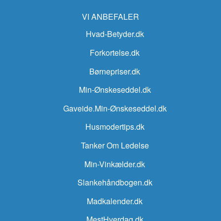
VI ANBEFALER
Hvad-Betyder.dk
Forkortelse.dk
Børnepriser.dk
Min-Ønskeseddel.dk
Gaveide.Min-Ønskeseddel.dk
Husmodertips.dk
Tanker Om Ledelse
Min-Vinkælder.dk
Slankehåndbogen.dk
Madkalender.dk
MestHverdag.dk