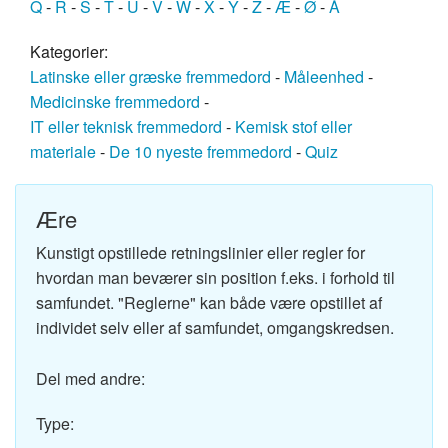
Q
-
R
-
S
-
T
-
U
-
V
-
W
-
X
-
Y
-
Z
-
Æ
-
Ø
-
Å
Kategorier:
Latinske eller græske fremmedord
-
Måleenhed
-
Medicinske fremmedord
-
IT eller teknisk fremmedord
-
Kemisk stof eller
materiale
-
De 10 nyeste fremmedord
-
Quiz
Ære
Kunstigt opstillede retningslinier eller regler for
hvordan man beværer sin position f.eks. i forhold til
samfundet. "Reglerne" kan både være opstillet af
individet selv eller af samfundet, omgangskredsen.
Del med andre:
Type: