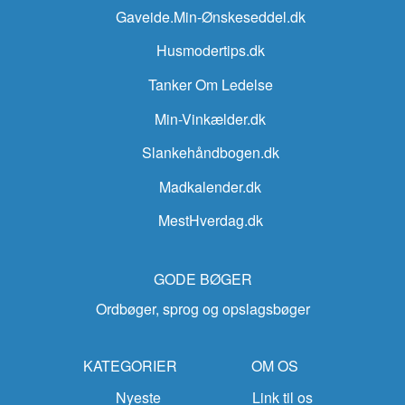
Gaveide.Min-Ønskeseddel.dk
Husmodertips.dk
Tanker Om Ledelse
Min-Vinkælder.dk
Slankehåndbogen.dk
Madkalender.dk
MestHverdag.dk
GODE BØGER
Ordbøger, sprog og opslagsbøger
KATEGORIER
OM OS
Nyeste
Link til os