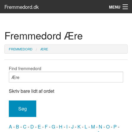
Fremmedord.dk
MENU
Hvad er fremmedord?
Fremmedord Ære
Søg...
Find bøger
FREMMEDORD
ÆRE
Find fremmedord
Skriv bare lidt af ordet
A
-
B
-
C
-
D
-
E
-
F
-
G
-
H
-
I
-
J
-
K
-
L
-
M
-
N
-
O
-
P
-