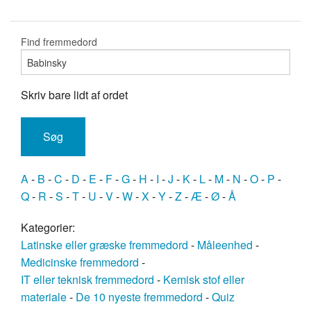
Find fremmedord
Skriv bare lidt af ordet
A
-
B
-
C
-
D
-
E
-
F
-
G
-
H
-
I
-
J
-
K
-
L
-
M
-
N
-
O
-
P
-
Q
-
R
-
S
-
T
-
U
-
V
-
W
-
X
-
Y
-
Z
-
Æ
-
Ø
-
Å
Kategorier:
Latinske eller græske fremmedord
-
Måleenhed
-
Medicinske fremmedord
-
IT eller teknisk fremmedord
-
Kemisk stof eller
materiale
-
De 10 nyeste fremmedord
-
Quiz