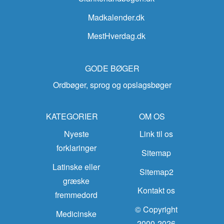
Madkalender.dk
MestHverdag.dk
GODE BØGER
Ordbøger, sprog og opslagsbøger
KATEGORIER
OM OS
Nyeste
Link til os
forklaringer
Sitemap
Latinske eller
Sitemap2
græske
Kontakt os
fremmedord
© Copyright
Medicinske
2000-2026