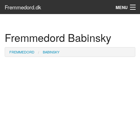
Fremmedord.dk
MENU
Hvad er fremmedord?
Fremmedord Babinsky
Søg...
Find bøger
FREMMEDORD
BABINSKY