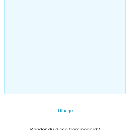
Tilbage
Kender du disse fremmedord?