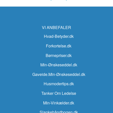
VI ANBEFALER
Hvad-Betyder.dk
Forkortelse.dk
Børnepriser.dk
Min-Ønskeseddel.dk
Gaveide.Min-Ønskeseddel.dk
Husmodertips.dk
Tanker Om Ledelse
Min-Vinkælder.dk
Slankehåndbogen.dk