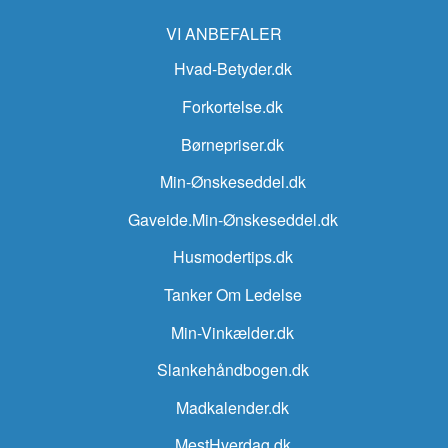
VI ANBEFALER
Hvad-Betyder.dk
Forkortelse.dk
Børnepriser.dk
Min-Ønskeseddel.dk
Gaveide.Min-Ønskeseddel.dk
Husmodertips.dk
Tanker Om Ledelse
Min-Vinkælder.dk
Slankehåndbogen.dk
Madkalender.dk
MestHverdag.dk