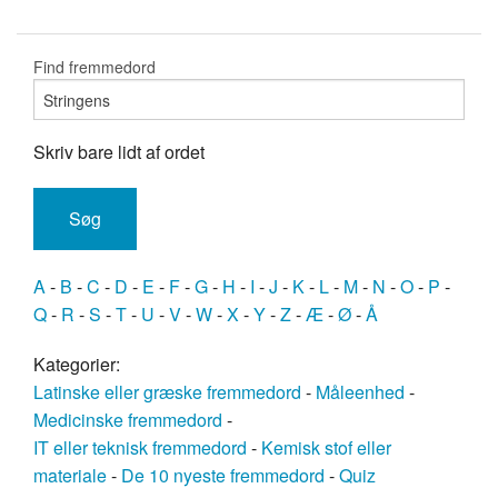
Find fremmedord
Skriv bare lidt af ordet
A
-
B
-
C
-
D
-
E
-
F
-
G
-
H
-
I
-
J
-
K
-
L
-
M
-
N
-
O
-
P
-
Q
-
R
-
S
-
T
-
U
-
V
-
W
-
X
-
Y
-
Z
-
Æ
-
Ø
-
Å
Kategorier:
Latinske eller græske fremmedord
-
Måleenhed
-
Medicinske fremmedord
-
IT eller teknisk fremmedord
-
Kemisk stof eller
materiale
-
De 10 nyeste fremmedord
-
Quiz