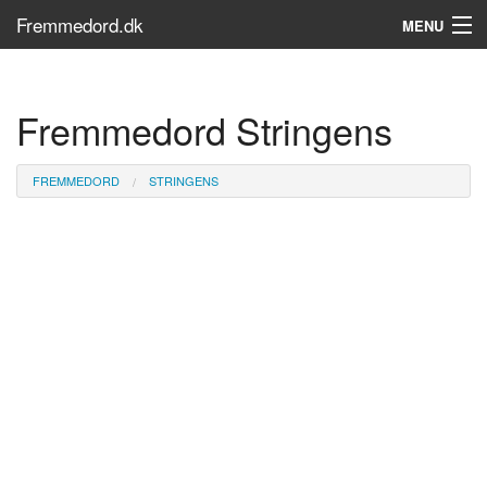
Fremmedord.dk
MENU
Hvad er fremmedord?
Fremmedord Stringens
Søg...
Find bøger
FREMMEDORD
STRINGENS