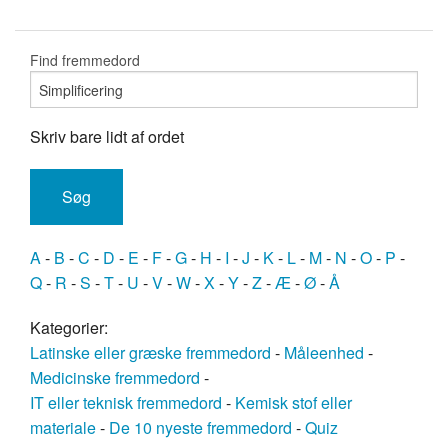
Find fremmedord
Skriv bare lidt af ordet
A
-
B
-
C
-
D
-
E
-
F
-
G
-
H
-
I
-
J
-
K
-
L
-
M
-
N
-
O
-
P
-
Q
-
R
-
S
-
T
-
U
-
V
-
W
-
X
-
Y
-
Z
-
Æ
-
Ø
-
Å
Kategorier:
Latinske eller græske fremmedord
-
Måleenhed
-
Medicinske fremmedord
-
IT eller teknisk fremmedord
-
Kemisk stof eller
materiale
-
De 10 nyeste fremmedord
-
Quiz