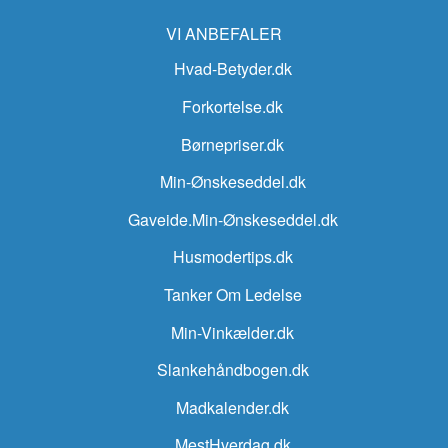
VI ANBEFALER
Hvad-Betyder.dk
Forkortelse.dk
Børnepriser.dk
Min-Ønskeseddel.dk
Gaveide.Min-Ønskeseddel.dk
Husmodertips.dk
Tanker Om Ledelse
Min-Vinkælder.dk
Slankehåndbogen.dk
Madkalender.dk
MestHverdag.dk