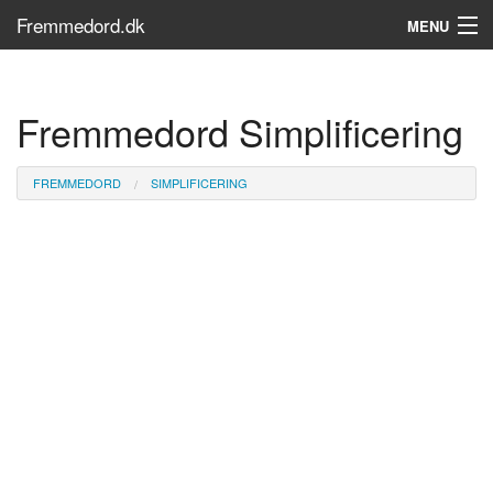
Fremmedord.dk
MENU
Hvad er fremmedord?
Fremmedord Simplificering
Søg...
Find bøger
FREMMEDORD
SIMPLIFICERING