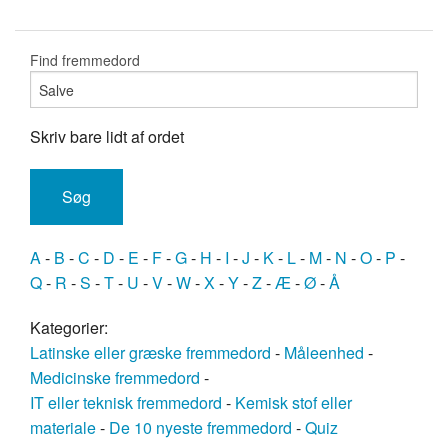
Find fremmedord
Skriv bare lidt af ordet
A
-
B
-
C
-
D
-
E
-
F
-
G
-
H
-
I
-
J
-
K
-
L
-
M
-
N
-
O
-
P
-
Q
-
R
-
S
-
T
-
U
-
V
-
W
-
X
-
Y
-
Z
-
Æ
-
Ø
-
Å
Kategorier:
Latinske eller græske fremmedord
-
Måleenhed
-
Medicinske fremmedord
-
IT eller teknisk fremmedord
-
Kemisk stof eller
materiale
-
De 10 nyeste fremmedord
-
Quiz