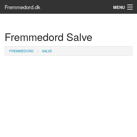
Fremmedord.dk
MENU
Hvad er fremmedord?
Fremmedord Salve
Søg...
Find bøger
FREMMEDORD
SALVE