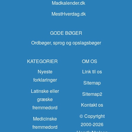
Madkalender.dk
MestHverdag.dk
GODE BØGER
Ordbøger, sprog og opslagsbøger
KATEGORIER
OM OS
Nyeste
Link til os
forklaringer
Sitemap
Latinske eller
Sitemap2
græske
Kontakt os
fremmedord
© Copyright
Medicinske
2000-2026
fremmedord