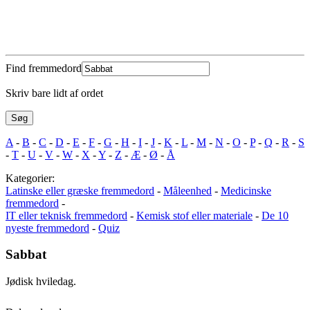
Find fremmedord
Skriv bare lidt af ordet
A
-
B
-
C
-
D
-
E
-
F
-
G
-
H
-
I
-
J
-
K
-
L
-
M
-
N
-
O
-
P
-
Q
-
R
-
S
-
T
-
U
-
V
-
W
-
X
-
Y
-
Z
-
Æ
-
Ø
-
Å
Kategorier:
Latinske eller græske fremmedord
-
Måleenhed
-
Medicinske
fremmedord
-
IT eller teknisk fremmedord
-
Kemisk stof eller materiale
-
De 10
nyeste fremmedord
-
Quiz
Sabbat
Jødisk hviledag.