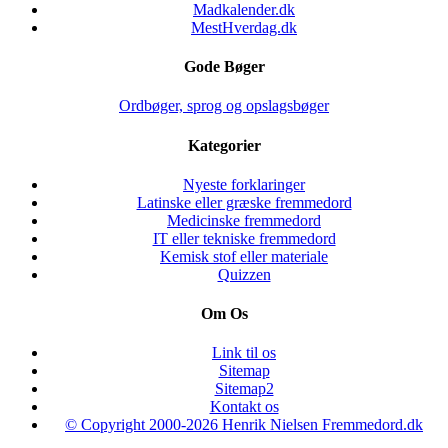
Madkalender.dk
MestHverdag.dk
Gode Bøger
Ordbøger, sprog og opslagsbøger
Kategorier
Nyeste forklaringer
Latinske eller græske fremmedord
Medicinske fremmedord
IT eller tekniske fremmedord
Kemisk stof eller materiale
Quizzen
Om Os
Link til os
Sitemap
Sitemap2
Kontakt os
© Copyright 2000-2026 Henrik Nielsen Fremmedord.dk