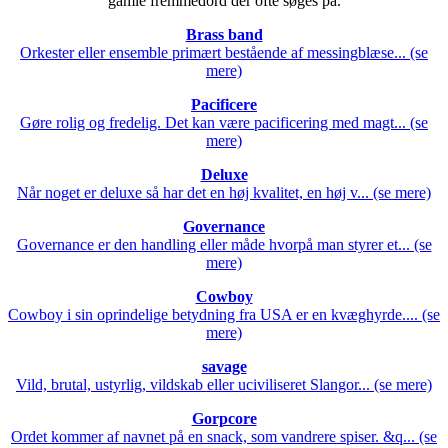
gamle fremmedord der ofte søges på.
Brass band
Orkester eller ensemble primært bestående af messingblæse... (se
mere)
Pacificere
Gøre rolig og fredelig. Det kan være pacificering med magt... (se
mere)
Deluxe
Når noget er deluxe så har det en høj kvalitet, en høj v... (se mere)
Governance
Governance er den handling eller måde hvorpå man styrer et... (se
mere)
Cowboy
Cowboy i sin oprindelige betydning fra USA er en kvæghyrde.... (se
mere)
savage
Vild, brutal, ustyrlig, vildskab eller uciviliseret Slangor... (se mere)
Gorpcore
Ordet kommer af navnet på en snack, som vandrere spiser. &q... (se