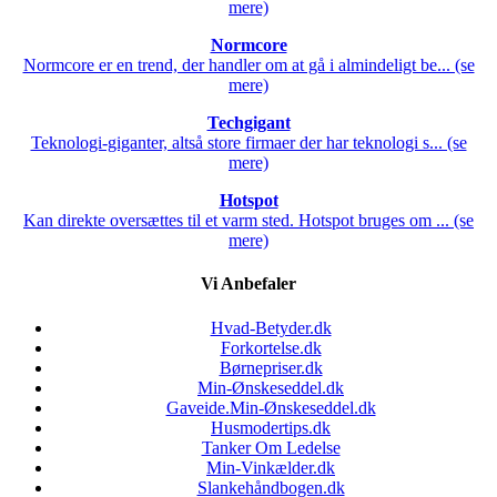
mere)
Normcore
Normcore er en trend, der handler om at gå i almindeligt be... (se
mere)
Techgigant
Teknologi-giganter, altså store firmaer der har teknologi s... (se
mere)
Hotspot
Kan direkte oversættes til et varm sted. Hotspot bruges om ... (se
mere)
Vi Anbefaler
Hvad-Betyder.dk
Forkortelse.dk
Børnepriser.dk
Min-Ønskeseddel.dk
Gaveide.Min-Ønskeseddel.dk
Husmodertips.dk
Tanker Om Ledelse
Min-Vinkælder.dk
Slankehåndbogen.dk