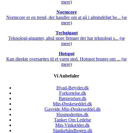
mere)
Normcore
Normcore er en trend, der handler om at gå i almindeligt be... (se
mere)
Techgigant
Teknologi-giganter, altså store firmaer der har teknologi s... (se
mere)
Hotspot
Kan direkte oversættes til et varm sted. Hotspot bruges om ... (se
mere)
Vi Anbefaler
Hvad-Betyder.dk
Forkortelse.dk
Børnepriser.dk
Min-Ønskeseddel.dk
Gaveide.Min-Ønskeseddel.dk
Husmodertips.dk
Tanker Om Ledelse
Min-Vinkælder.dk
Slankehåndbogen.dk