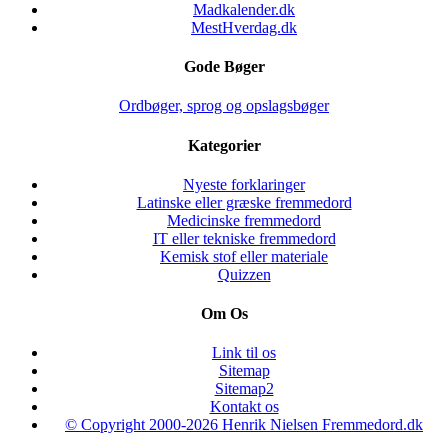
Madkalender.dk
MestHverdag.dk
Gode Bøger
Ordbøger, sprog og opslagsbøger
Kategorier
Nyeste forklaringer
Latinske eller græske fremmedord
Medicinske fremmedord
IT eller tekniske fremmedord
Kemisk stof eller materiale
Quizzen
Om Os
Link til os
Sitemap
Sitemap2
Kontakt os
© Copyright 2000-2026 Henrik Nielsen Fremmedord.dk