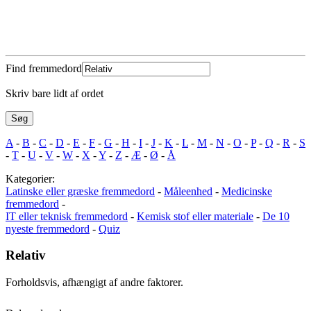
Find fremmedord
Skriv bare lidt af ordet
A
-
B
-
C
-
D
-
E
-
F
-
G
-
H
-
I
-
J
-
K
-
L
-
M
-
N
-
O
-
P
-
Q
-
R
-
S
-
T
-
U
-
V
-
W
-
X
-
Y
-
Z
-
Æ
-
Ø
-
Å
Kategorier:
Latinske eller græske fremmedord
-
Måleenhed
-
Medicinske
fremmedord
-
IT eller teknisk fremmedord
-
Kemisk stof eller materiale
-
De 10
nyeste fremmedord
-
Quiz
Relativ
Forholdsvis, afhængigt af andre faktorer.