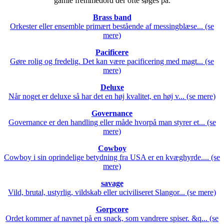
gamle fremmedord der ofte søges på.
Brass band
Orkester eller ensemble primært bestående af messingblæse... (se
mere)
Pacificere
Gøre rolig og fredelig. Det kan være pacificering med magt... (se
mere)
Deluxe
Når noget er deluxe så har det en høj kvalitet, en høj v... (se mere)
Governance
Governance er den handling eller måde hvorpå man styrer et... (se
mere)
Cowboy
Cowboy i sin oprindelige betydning fra USA er en kvæghyrde.... (se
mere)
savage
Vild, brutal, ustyrlig, vildskab eller uciviliseret Slangor... (se mere)
Gorpcore
Ordet kommer af navnet på en snack, som vandrere spiser. &q... (se