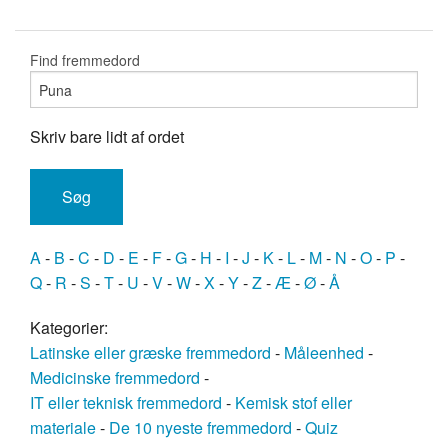
Find fremmedord
Skriv bare lidt af ordet
A
-
B
-
C
-
D
-
E
-
F
-
G
-
H
-
I
-
J
-
K
-
L
-
M
-
N
-
O
-
P
-
Q
-
R
-
S
-
T
-
U
-
V
-
W
-
X
-
Y
-
Z
-
Æ
-
Ø
-
Å
Kategorier:
Latinske eller græske fremmedord
-
Måleenhed
-
Medicinske fremmedord
-
IT eller teknisk fremmedord
-
Kemisk stof eller
materiale
-
De 10 nyeste fremmedord
-
Quiz