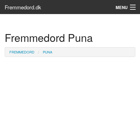
Fremmedord.dk
MENU
Hvad er fremmedord?
Fremmedord Puna
Søg...
Find bøger
FREMMEDORD
PUNA