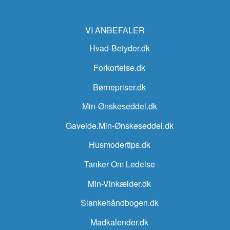
VI ANBEFALER
Hvad-Betyder.dk
Forkortelse.dk
Børnepriser.dk
Min-Ønskeseddel.dk
Gaveide.Min-Ønskeseddel.dk
Husmodertips.dk
Tanker Om Ledelse
Min-Vinkælder.dk
Slankehåndbogen.dk
Madkalender.dk