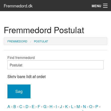
Fremmedord.dk
MENU
Hvad er fremmedord?
Fremmedord Postulat
Søg...
Find bøger
FREMMEDORD
POSTULAT
Find fremmedord
Skriv bare lidt af ordet
A
-
B
-
C
-
D
-
E
-
F
-
G
-
H
-
I
-
J
-
K
-
L
-
M
-
N
-
O
-
P
-