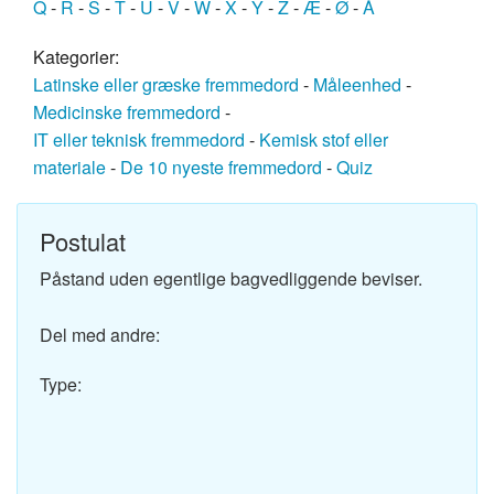
Q
-
R
-
S
-
T
-
U
-
V
-
W
-
X
-
Y
-
Z
-
Æ
-
Ø
-
Å
Kategorier:
Latinske eller græske fremmedord
-
Måleenhed
-
Medicinske fremmedord
-
IT eller teknisk fremmedord
-
Kemisk stof eller
materiale
-
De 10 nyeste fremmedord
-
Quiz
Postulat
Påstand uden egentlige bagvedliggende beviser.
Del med andre:
Type: