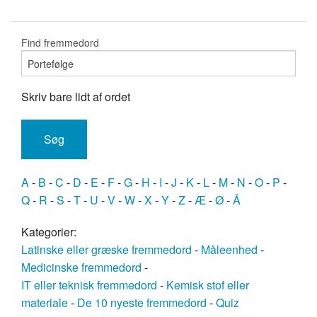
Find fremmedord
Skriv bare lidt af ordet
A
-
B
-
C
-
D
-
E
-
F
-
G
-
H
-
I
-
J
-
K
-
L
-
M
-
N
-
O
-
P
-
Q
-
R
-
S
-
T
-
U
-
V
-
W
-
X
-
Y
-
Z
-
Æ
-
Ø
-
Å
Kategorier:
Latinske eller græske fremmedord
-
Måleenhed
-
Medicinske fremmedord
-
IT eller teknisk fremmedord
-
Kemisk stof eller
materiale
-
De 10 nyeste fremmedord
-
Quiz