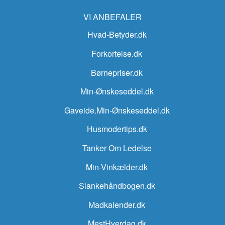
VI ANBEFALER
Hvad-Betyder.dk
Forkortelse.dk
Børnepriser.dk
Min-Ønskeseddel.dk
Gaveide.Min-Ønskeseddel.dk
Husmodertips.dk
Tanker Om Ledelse
Min-Vinkælder.dk
Slankehåndbogen.dk
Madkalender.dk
MestHverdag.dk