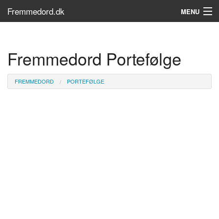
Fremmedord.dk
MENU
Hvad er fremmedord?
Fremmedord Portefølge
Søg...
Find bøger
FREMMEDORD
PORTEFØLGE