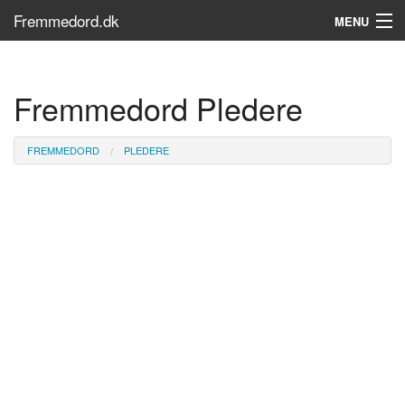
Fremmedord.dk
MENU
Hvad er fremmedord?
Fremmedord Pledere
Søg...
Find bøger
FREMMEDORD
PLEDERE