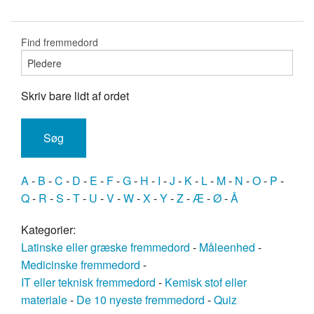
Find fremmedord
Skriv bare lidt af ordet
A
-
B
-
C
-
D
-
E
-
F
-
G
-
H
-
I
-
J
-
K
-
L
-
M
-
N
-
O
-
P
-
Q
-
R
-
S
-
T
-
U
-
V
-
W
-
X
-
Y
-
Z
-
Æ
-
Ø
-
Å
Kategorier:
Latinske eller græske fremmedord
-
Måleenhed
-
Medicinske fremmedord
-
IT eller teknisk fremmedord
-
Kemisk stof eller
materiale
-
De 10 nyeste fremmedord
-
Quiz