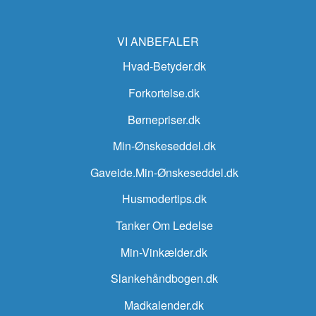
VI ANBEFALER
Hvad-Betyder.dk
Forkortelse.dk
Børnepriser.dk
Min-Ønskeseddel.dk
Gaveide.Min-Ønskeseddel.dk
Husmodertips.dk
Tanker Om Ledelse
Min-Vinkælder.dk
Slankehåndbogen.dk
Madkalender.dk