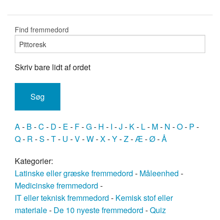
Find fremmedord
Skriv bare lidt af ordet
A
-
B
-
C
-
D
-
E
-
F
-
G
-
H
-
I
-
J
-
K
-
L
-
M
-
N
-
O
-
P
-
Q
-
R
-
S
-
T
-
U
-
V
-
W
-
X
-
Y
-
Z
-
Æ
-
Ø
-
Å
Kategorier:
Latinske eller græske fremmedord
-
Måleenhed
-
Medicinske fremmedord
-
IT eller teknisk fremmedord
-
Kemisk stof eller
materiale
-
De 10 nyeste fremmedord
-
Quiz