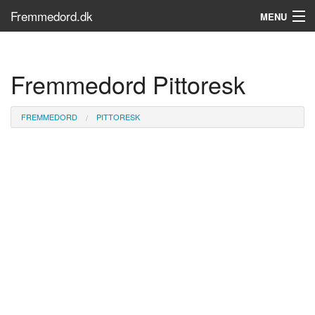
Fremmedord.dk
MENU
Hvad er fremmedord?
Fremmedord Pittoresk
Søg...
Find bøger
FREMMEDORD
PITTORESK