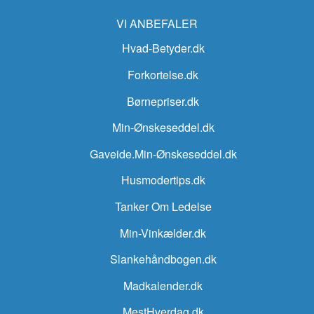
VI ANBEFALER
Hvad-Betyder.dk
Forkortelse.dk
Børnepriser.dk
Min-Ønskeseddel.dk
Gaveide.Min-Ønskeseddel.dk
Husmodertips.dk
Tanker Om Ledelse
Min-Vinkælder.dk
Slankehåndbogen.dk
Madkalender.dk
MestHverdag.dk