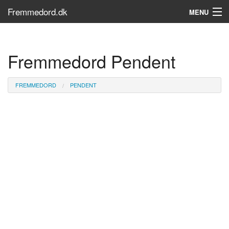
Fremmedord.dk
MENU
Hvad er fremmedord?
Fremmedord Pendent
Søg...
Find bøger
FREMMEDORD
PENDENT