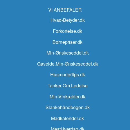
VI ANBEFALER
Hvad-Betyder.dk
Forkortelse.dk
Børnepriser.dk
Min-Ønskeseddel.dk
Gaveide.Min-Ønskeseddel.dk
Husmodertips.dk
Tanker Om Ledelse
Min-Vinkælder.dk
Slankehåndbogen.dk
Madkalender.dk
MestHverdag.dk