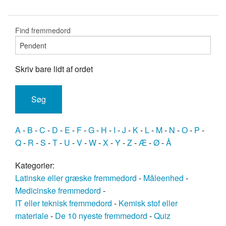
Find fremmedord
Skriv bare lidt af ordet
A
-
B
-
C
-
D
-
E
-
F
-
G
-
H
-
I
-
J
-
K
-
L
-
M
-
N
-
O
-
P
-
Q
-
R
-
S
-
T
-
U
-
V
-
W
-
X
-
Y
-
Z
-
Æ
-
Ø
-
Å
Kategorier:
Latinske eller græske fremmedord
-
Måleenhed
-
Medicinske fremmedord
-
IT eller teknisk fremmedord
-
Kemisk stof eller
materiale
-
De 10 nyeste fremmedord
-
Quiz