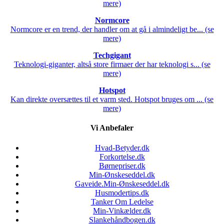
mere)
Normcore
Normcore er en trend, der handler om at gå i almindeligt be... (se
mere)
Techgigant
Teknologi-giganter, altså store firmaer der har teknologi s... (se
mere)
Hotspot
Kan direkte oversættes til et varm sted. Hotspot bruges om ... (se
mere)
Vi Anbefaler
Hvad-Betyder.dk
Forkortelse.dk
Børnepriser.dk
Min-Ønskeseddel.dk
Gaveide.Min-Ønskeseddel.dk
Husmodertips.dk
Tanker Om Ledelse
Min-Vinkælder.dk
Slankehåndbogen.dk