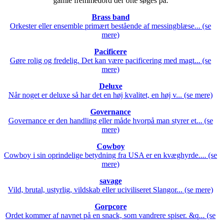
gamle fremmedord der ofte søges på.
Brass band
Orkester eller ensemble primært bestående af messingblæse... (se
mere)
Pacificere
Gøre rolig og fredelig. Det kan være pacificering med magt... (se
mere)
Deluxe
Når noget er deluxe så har det en høj kvalitet, en høj v... (se mere)
Governance
Governance er den handling eller måde hvorpå man styrer et... (se
mere)
Cowboy
Cowboy i sin oprindelige betydning fra USA er en kvæghyrde.... (se
mere)
savage
Vild, brutal, ustyrlig, vildskab eller uciviliseret Slangor... (se mere)
Gorpcore
Ordet kommer af navnet på en snack, som vandrere spiser. &q... (se