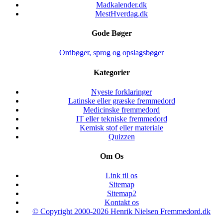
Madkalender.dk
MestHverdag.dk
Gode Bøger
Ordbøger, sprog og opslagsbøger
Kategorier
Nyeste forklaringer
Latinske eller græske fremmedord
Medicinske fremmedord
IT eller tekniske fremmedord
Kemisk stof eller materiale
Quizzen
Om Os
Link til os
Sitemap
Sitemap2
Kontakt os
© Copyright 2000-2026 Henrik Nielsen Fremmedord.dk