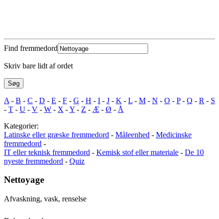
Find fremmedord
Skriv bare lidt af ordet
A
-
B
-
C
-
D
-
E
-
F
-
G
-
H
-
I
-
J
-
K
-
L
-
M
-
N
-
O
-
P
-
Q
-
R
-
S
-
T
-
U
-
V
-
W
-
X
-
Y
-
Z
-
Æ
-
Ø
-
Å
Kategorier:
Latinske eller græske fremmedord
-
Måleenhed
-
Medicinske
fremmedord
-
IT eller teknisk fremmedord
-
Kemisk stof eller materiale
-
De 10
nyeste fremmedord
-
Quiz
Nettoyage
Afvaskning, vask, renselse