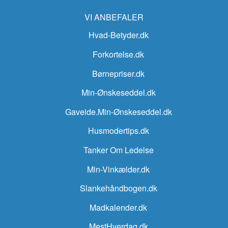
VI ANBEFALER
Hvad-Betyder.dk
Forkortelse.dk
Børnepriser.dk
Min-Ønskeseddel.dk
Gaveide.Min-Ønskeseddel.dk
Husmodertips.dk
Tanker Om Ledelse
Min-Vinkælder.dk
Slankehåndbogen.dk
Madkalender.dk
MestHverdag.dk