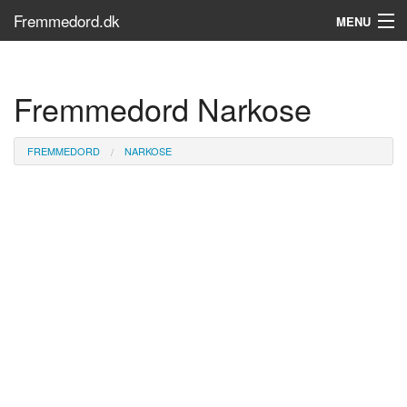
Fremmedord.dk
MENU
Hvad er fremmedord?
Fremmedord Narkose
Søg...
Find bøger
FREMMEDORD
NARKOSE