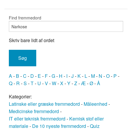
Find fremmedord
Skriv bare lidt af ordet
A
-
B
-
C
-
D
-
E
-
F
-
G
-
H
-
I
-
J
-
K
-
L
-
M
-
N
-
O
-
P
-
Q
-
R
-
S
-
T
-
U
-
V
-
W
-
X
-
Y
-
Z
-
Æ
-
Ø
-
Å
Kategorier:
Latinske eller græske fremmedord
-
Måleenhed
-
Medicinske fremmedord
-
IT eller teknisk fremmedord
-
Kemisk stof eller
materiale
-
De 10 nyeste fremmedord
-
Quiz