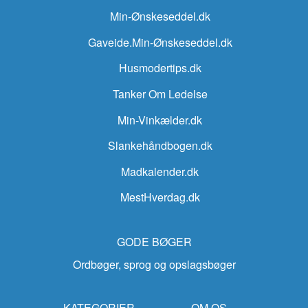
Min-Ønskeseddel.dk
Gaveide.Min-Ønskeseddel.dk
Husmodertips.dk
Tanker Om Ledelse
Min-Vinkælder.dk
Slankehåndbogen.dk
Madkalender.dk
MestHverdag.dk
GODE BØGER
Ordbøger, sprog og opslagsbøger
KATEGORIER
OM OS