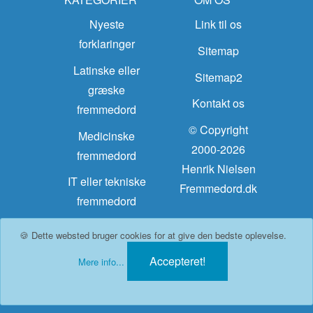
Nyeste
Link til os
forklaringer
Sitemap
Latinske eller
Sitemap2
græske
Kontakt os
fremmedord
© Copyright
Medicinske
2000-2026
fremmedord
Henrik Nielsen
IT eller tekniske
Fremmedord.dk
fremmedord
Kemisk stof
🍪 Dette websted bruger cookies for at give den bedste oplevelse.
eller materiale
Accepteret!
Mere info...
Quizzen