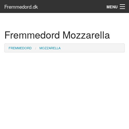
Fremmedord.dk
MENU
Hvad er fremmedord?
Fremmedord Mozzarella
Søg...
Find bøger
FREMMEDORD
MOZZARELLA