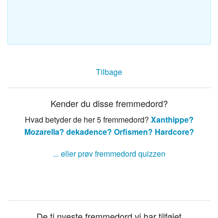
Tilbage
Kender du disse fremmedord?
Hvad betyder de her 5 fremmedord?
Xanthippe?
Mozarella?
dekadence?
Orfismen?
Hardcore?
... eller prøv fremmedord quizzen
De ti nyeste fremmedord vi har tilføjet