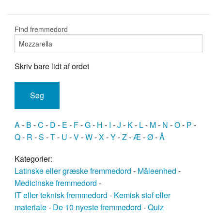
Find fremmedord
Skriv bare lidt af ordet
A
-
B
-
C
-
D
-
E
-
F
-
G
-
H
-
I
-
J
-
K
-
L
-
M
-
N
-
O
-
P
-
Q
-
R
-
S
-
T
-
U
-
V
-
W
-
X
-
Y
-
Z
-
Æ
-
Ø
-
Å
Kategorier:
Latinske eller græske fremmedord
-
Måleenhed
-
Medicinske fremmedord
-
IT eller teknisk fremmedord
-
Kemisk stof eller
materiale
-
De 10 nyeste fremmedord
-
Quiz