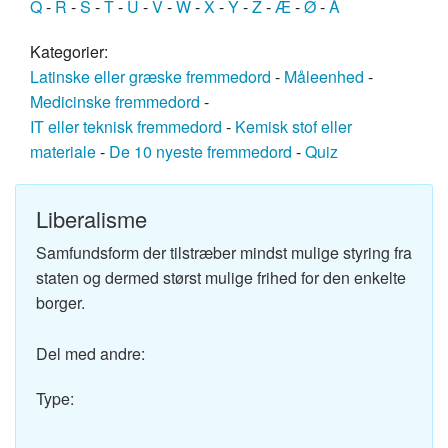
Q
-
R
-
S
-
T
-
U
-
V
-
W
-
X
-
Y
-
Z
-
Æ
-
Ø
-
Å
Kategorier:
Latinske eller græske fremmedord
-
Måleenhed
-
Medicinske fremmedord
-
IT eller teknisk fremmedord
-
Kemisk stof eller
materiale
-
De 10 nyeste fremmedord
-
Quiz
Liberalisme
Samfundsform der tilstræber mindst mulige styring fra
staten og dermed størst mulige frihed for den enkelte
borger.
Del med andre:
Type: