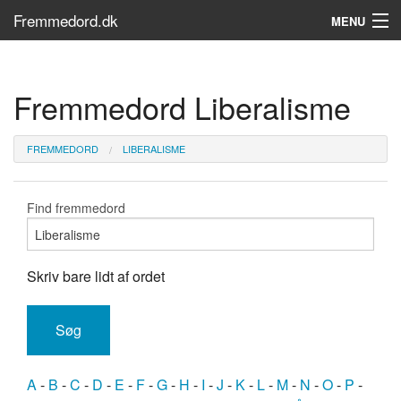
Fremmedord.dk
MENU
Hvad er fremmedord?
Fremmedord Liberalisme
Søg...
Find bøger
FREMMEDORD
LIBERALISME
Find fremmedord
Skriv bare lidt af ordet
A
-
B
-
C
-
D
-
E
-
F
-
G
-
H
-
I
-
J
-
K
-
L
-
M
-
N
-
O
-
P
-