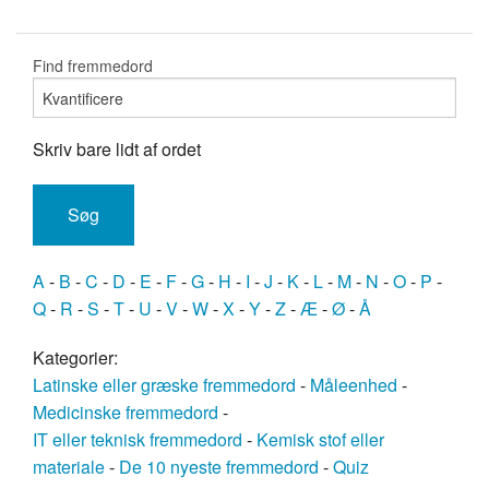
Find fremmedord
Skriv bare lidt af ordet
A
-
B
-
C
-
D
-
E
-
F
-
G
-
H
-
I
-
J
-
K
-
L
-
M
-
N
-
O
-
P
-
Q
-
R
-
S
-
T
-
U
-
V
-
W
-
X
-
Y
-
Z
-
Æ
-
Ø
-
Å
Kategorier:
Latinske eller græske fremmedord
-
Måleenhed
-
Medicinske fremmedord
-
IT eller teknisk fremmedord
-
Kemisk stof eller
materiale
-
De 10 nyeste fremmedord
-
Quiz