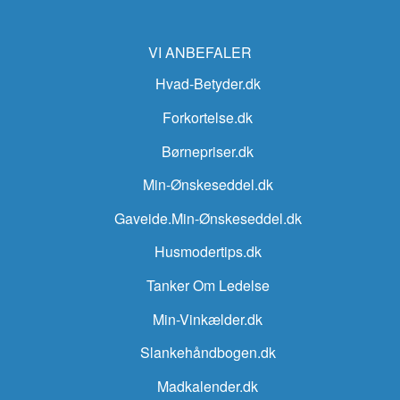
VI ANBEFALER
Hvad-Betyder.dk
Forkortelse.dk
Børnepriser.dk
Min-Ønskeseddel.dk
Gaveide.Min-Ønskeseddel.dk
Husmodertips.dk
Tanker Om Ledelse
Min-Vinkælder.dk
Slankehåndbogen.dk
Madkalender.dk