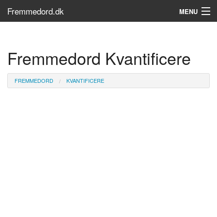
Fremmedord.dk
MENU
Hvad er fremmedord?
Fremmedord Kvantificere
Søg...
Find bøger
FREMMEDORD
KVANTIFICERE