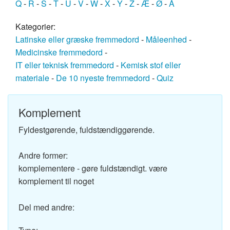
Q
-
R
-
S
-
T
-
U
-
V
-
W
-
X
-
Y
-
Z
-
Æ
-
Ø
-
Å
Kategorier:
Latinske eller græske fremmedord
-
Måleenhed
-
Medicinske fremmedord
-
IT eller teknisk fremmedord
-
Kemisk stof eller
materiale
-
De 10 nyeste fremmedord
-
Quiz
Komplement
Fyldestgørende, fuldstændiggørende.
Andre former:
komplementere - gøre fuldstændigt. være
komplement til noget
Del med andre: