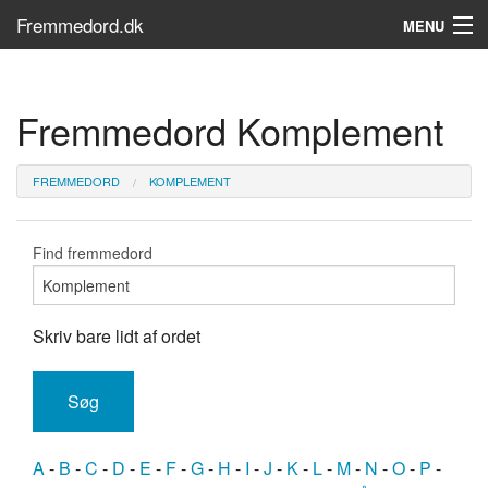
Fremmedord.dk
MENU
Hvad er fremmedord?
Fremmedord Komplement
Søg...
Find bøger
FREMMEDORD
KOMPLEMENT
Find fremmedord
Skriv bare lidt af ordet
A
-
B
-
C
-
D
-
E
-
F
-
G
-
H
-
I
-
J
-
K
-
L
-
M
-
N
-
O
-
P
-