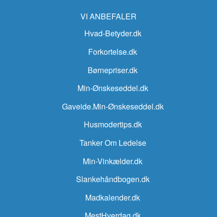
VI ANBEFALER
Hvad-Betyder.dk
Forkortelse.dk
Børnepriser.dk
Min-Ønskeseddel.dk
Gaveide.Min-Ønskeseddel.dk
Husmodertips.dk
Tanker Om Ledelse
Min-Vinkælder.dk
Slankehåndbogen.dk
Madkalender.dk
MestHverdag.dk