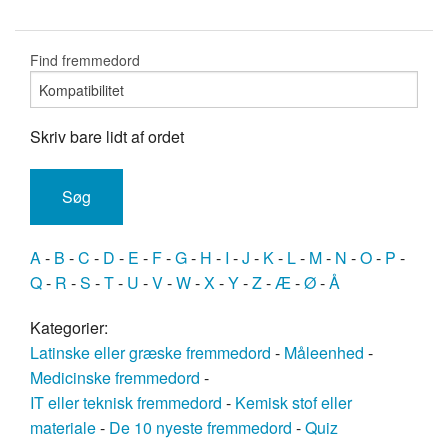
Find fremmedord
Skriv bare lidt af ordet
A
-
B
-
C
-
D
-
E
-
F
-
G
-
H
-
I
-
J
-
K
-
L
-
M
-
N
-
O
-
P
-
Q
-
R
-
S
-
T
-
U
-
V
-
W
-
X
-
Y
-
Z
-
Æ
-
Ø
-
Å
Kategorier:
Latinske eller græske fremmedord
-
Måleenhed
-
Medicinske fremmedord
-
IT eller teknisk fremmedord
-
Kemisk stof eller
materiale
-
De 10 nyeste fremmedord
-
Quiz