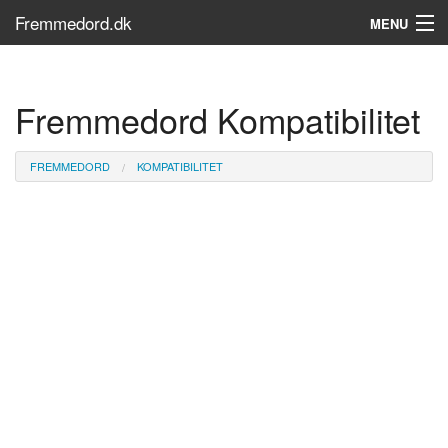
Fremmedord.dk
MENU
Hvad er fremmedord?
Fremmedord Kompatibilitet
Søg...
Find bøger
FREMMEDORD
KOMPATIBILITET