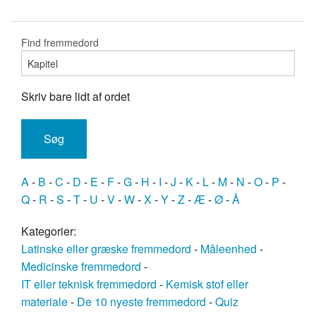
Find fremmedord
Skriv bare lidt af ordet
A
-
B
-
C
-
D
-
E
-
F
-
G
-
H
-
I
-
J
-
K
-
L
-
M
-
N
-
O
-
P
-
Q
-
R
-
S
-
T
-
U
-
V
-
W
-
X
-
Y
-
Z
-
Æ
-
Ø
-
Å
Kategorier:
Latinske eller græske fremmedord
-
Måleenhed
-
Medicinske fremmedord
-
IT eller teknisk fremmedord
-
Kemisk stof eller
materiale
-
De 10 nyeste fremmedord
-
Quiz