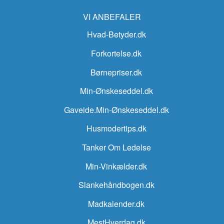
VI ANBEFALER
Hvad-Betyder.dk
Forkortelse.dk
Børnepriser.dk
Min-Ønskeseddel.dk
Gaveide.Min-Ønskeseddel.dk
Husmodertips.dk
Tanker Om Ledelse
Min-Vinkælder.dk
Slankehåndbogen.dk
Madkalender.dk
MestHverdag.dk