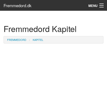
Fremmedord.dk
MENU
Hvad er fremmedord?
Fremmedord Kapitel
Søg...
Find bøger
FREMMEDORD
KAPITEL