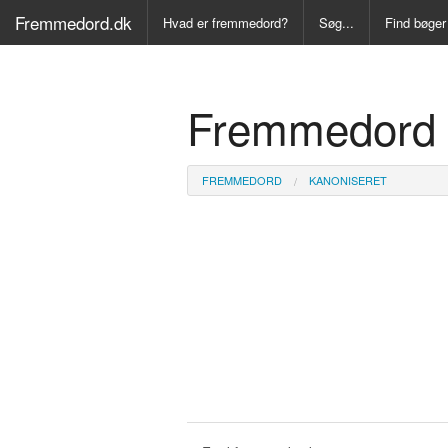
Fremmedord.dk
Hvad er fremmedord?
Søg...
Find bøger
Alle Bøger
Fremmedord 
Ordbog ove
Fremmedo
FREMMEDORD
KANONISERET
Medicinsk
Juridisk o
Synonymo
Kryds- og
Gyldendal
Fremmeds