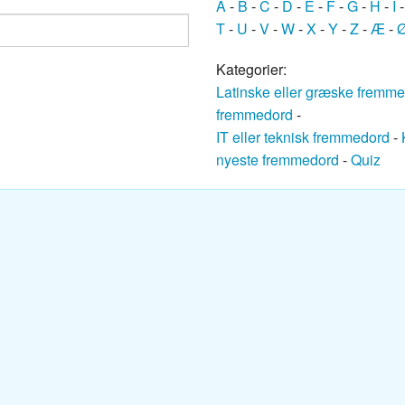
A
-
B
-
C
-
D
-
E
-
F
-
G
-
H
-
I
ansk ordbog
T
-
U
-
V
-
W
-
X
-
Y
-
Z
-
Æ
-
nsk ordbog
Kategorier:
Latinske eller græske fremm
nsk ordbog
fremmedord
-
IT eller teknisk fremmedord
-
Dansk ordbog
nyeste fremmedord
-
Quiz
k ordbog
k ordbog
nsk ordbog
sk ordbog
ansk ordbog
k-Dansk ordbog