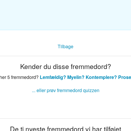
sk ordbog
nsk ordbog
Tilbage
Kender du disse fremmedord?
 her 5 fremmedord?
Lemfældig?
Myelin?
Kontemplere?
Prose
... eller prøv fremmedord quizzen
De ti nyeste fremmedord vi har tilføjet