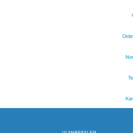
Ordet
Nor
Te
Kan
VI ANBEFALER