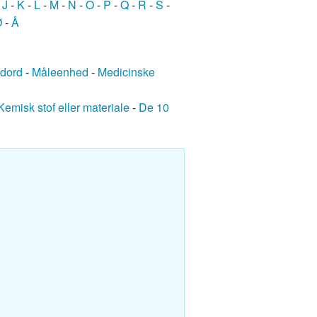
-
J
-
K
-
L
-
M
-
N
-
O
-
P
-
Q
-
R
-
S
-
Ø
-
Å
edord
-
Måleenhed
-
Medicinske
Kemisk stof eller materiale
-
De 10