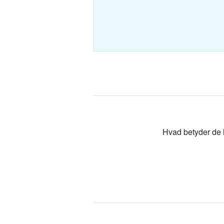
Polsk-Dan
Tyrkisk-Da
Hvad betyder de