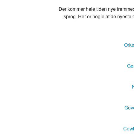
Der kommer hele tiden nye fremmedo
sprog. Her er nogle af de nyeste o
Orke
Gør
N
Gove
Cowb