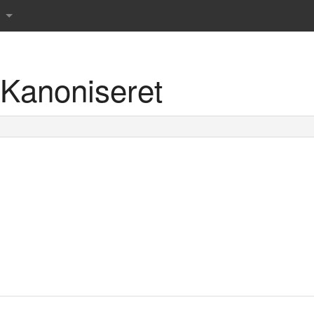
Kanoniseret
r det danske sprog
rdbog
 ordbog
rdbog
rdbog
 tværsordbog
s Røde ordbøger
prog