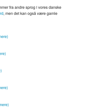
mmer fra andre sprog i vores danske
rd
, men det kan også være gamle
mere)
ere)
e)
mere)
mere)