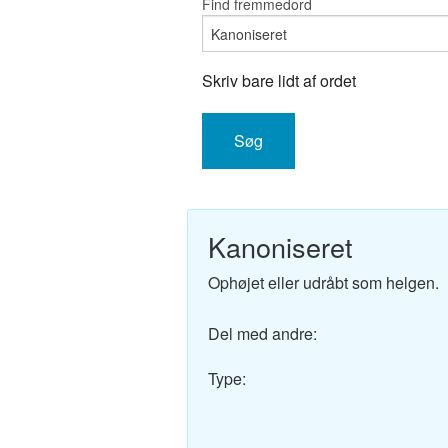
Find fremmedord
Engelsk-D
Fransk-Da
Skriv bare lidt af ordet
Spansk-Da
Italiensk-
Tysk-Dans
Kanoniseret
Latin-Dans
Ophøjet eller udråbt som helgen.
Svensk-Da
Del med andre:
Norsk-Dan
Type:
Russisk-D
Portugisis