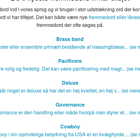
rd ind i vores sprog og vi bruger i stor udstrækning ord der ko
rd vi har tilføjet. Det kan både være nye
fremmedord eller låneo
fremmedord der ofte søges på.
Brass band
ster eller ensemble primært bestående af messingblæse... (se 
Pacificere
e rolig og fredelig. Det kan være pacificering med magt... (se m
Deluxe
år noget er deluxe så har det en høj kvalitet, en høj v... (se mer
Governance
rnance er den handling eller måde hvorpå man styrer et... (se 
Cowboy
oy i sin oprindelige betydning fra USA er en kvæghyrde.... (se 